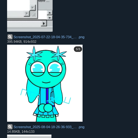
Screenshot_2025-07-22-18-04-35-734_com.google.android.youtube
.
png
395.94KB, 914x932
Screenshot_2025-08-04-18-26-36-933_com.nexstreaming.app.kinemasterfree
.
png
14.85KB, 144x133