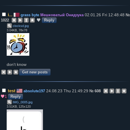
i...
02.01.26 Fri 12:48:48
grass byte
Мешковатый Онидзука
№
1022
Reply
clocksd
.
jpg
3.04KB, 78x78
don't know
test
24.08.23 Thu 21:49:29
absolute197
№
608
1
Reply
IMG_0005
.
jpg
3.51KB, 125x120