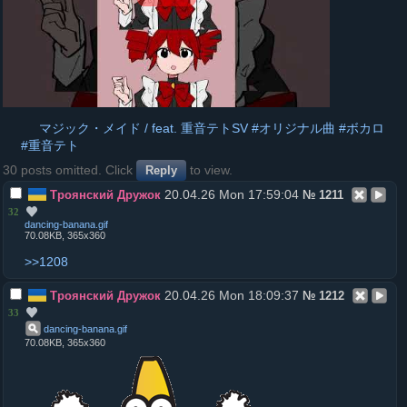
マジック・メイド / feat. 重音テトSV #オリジナル曲 #ボカロ
#重音テト
30 posts omitted. Click
to view.
Reply
20.04.26 Mon 17:59:04
Троянский Дружок
№
1211
32
dancing-banana
.
gif
70.08KB, 365x360
>>1208
20.04.26 Mon 18:09:37
Троянский Дружок
№
1212
33
dancing-banana
.
gif
70.08KB, 365x360