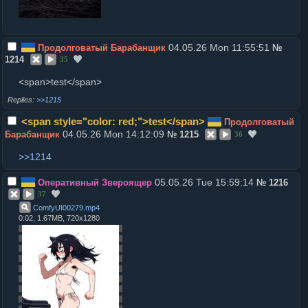
04.05.26 Mon 11:55:51
Продолговатый Барабанщик
№
1214
35
<span>test</span>
>>1215
<span style="color: red;">test</span>
Продолговатый
04.05.26 Mon 14:12:09
Барабанщик
№
1215
36
>>1214
05.05.26 Tue 15:59:14
Оперативный Звероящер
№
1216
37
ComfyUI00279
.
mp4
0:02, 1.67MB, 720x1280