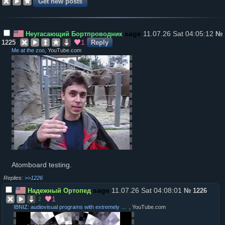
11.07.26 Sat 04:05:12
Неугасающий Бортпроводник
№
1
1225
Reply
Me at the zoo
, YouTube.com
Atomboard testing.
>>1226
11.07.26 Sat 04:08:01
Надежный Ортопед
№
1226
1
2
IBNIZ: audiovisual programs with extremely short code
, YouTube.com