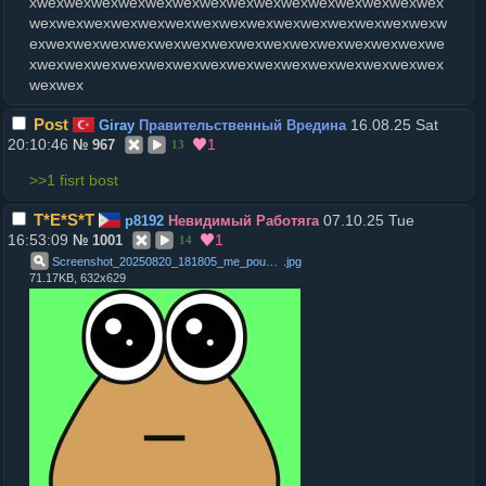
xwexwexwexwexwexwexwexwexwexwexwexwexwexwexwex
wexwexwexwexwexwexwexwexwexwexwexwexwexwexwexw
exwexwexwexwexwexwexwexwexwexwexwexwexwexwexwe
xwexwexwexwexwexwexwexwexwexwexwexwexwexwexwex
wexwex
Post
16.08.25 Sat
Giray
Правительственный Вредина
20:10:46
1
№
967
13
>>1 fisrt bost
T*E*S*T
07.10.25 Tue
p8192
Невидимый Работяга
16:53:09
1
№
1001
14
Screenshot_20250820_181805_me_pou_app_App
.
jpg
71.17KB, 632x629