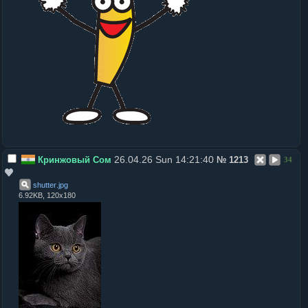
26.04.26 Sun 14:21:40
Кринжовый Сом
№
1213
34
shutter
.
jpg
6.92KB, 120x180