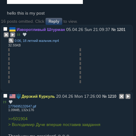
hello this is my post
16 posts omitted. Click
to view.
Reply
05.04.26 Sun 21:09:37
Изворотливый Штурман
№
1201
18
0:06, 18 летний мальчик
.
mp4
32.55KB
20.04.26 Mon 17:26:00
Дерзкий Куркуль
№
1210
19
1776695132647
.
gif
1.09MB, 132x176
>>501904
> Володимир Дуче вперше поставив завдання