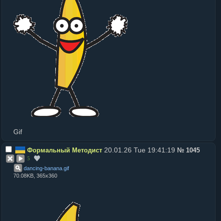
Gif
20.01.26 Tue 19:41:19
Формальный Методист
№
1045
5
dancing-banana
.
gif
70.08KB, 365x360