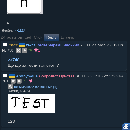
e
>>1223
24 posts omitted. Click
to view.
Reply
тест
27.11.23 Mon 22:05:08
текст
Велет Черемшинський
1
№
758
26
>>740
Що ще за тести такі отеті ?
30.11.23 Thu 22:59:53
Anonymous
Добровіст Пристая
№
1
761
27
Безым34554345345янный
.
jpg
3.42KB, 164x64
123