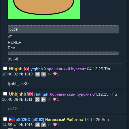
DEde
rE
RERER
Reo
[
u]
[/u]
Nhghh
04.12.25 Thu
ytghhh
Хорошенький Курсант
10:40:02
1
№
1010
15
Ijjhhhjj >>32
Uhhjhhh
04.12.25 Thu
Huthgjh
Хорошенький Курсант
10:40:36
1
№
1011
16
>>32
14.12.25 Sun
aSD2ED (p8192)
Нетрезвый Работяга
14:59:41
1
№
1016
17