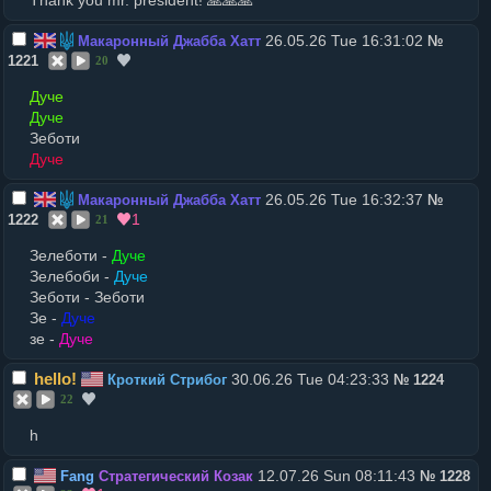
Thank you mr. president! 🙏🙏🙏
26.05.26 Tue 16:31:02
Макаронный Джабба Хатт
№
1221
20
Дуче
Дуче
Зеботи
Дуче
26.05.26 Tue 16:32:37
Макаронный Джабба Хатт
№
1
1222
21
Зeлеботи -
Дуче
Зeлебоби -
Дуче
Зeботи - Зеботи
Зe -
Дуче
зe -
Дуче
hello!
30.06.26 Tue 04:23:33
Кроткий Стрибог
№
1224
22
h
12.07.26 Sun 08:11:43
Fang
Стратегический Козак
№
1228