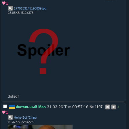
1
1770153145190839
.
jpg
23.05KB, 512x378
dsfsdf
31.03.26 Tue 09:57:16
Фатальный Мао
№
1197
3
1
Hehe-Boi (2)
.
jpg
10.37KB, 225x225