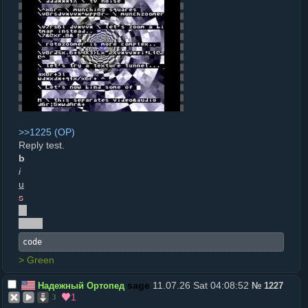
>>1225
Reply test.
b
i
u
s
%
hiden
code
> Green
11.07.26 Sat 04:08:52
Надежный Ортопед
№
1227
1
3