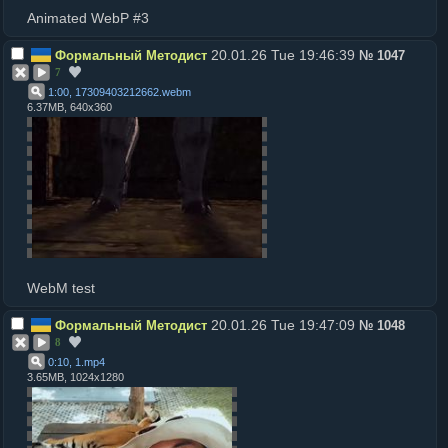
Animated WebP #3
20.01.26 Tue 19:46:39
Формальный Методист
№
1047
7
1:00, 17309403212662
.
webm
6.37MB, 640x360
WebM test
20.01.26 Tue 19:47:09
Формальный Методист
№
1048
8
0:10, 1
.
mp4
3.65MB, 1024x1280