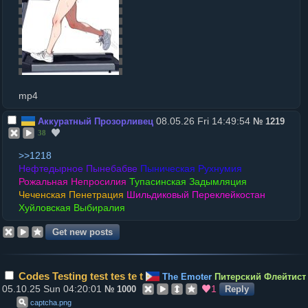
mp4
08.05.26 Fri 14:49:54
Аккуратный Прозорливец
№
1219
38
>>1218
Нефтедырное Пынебабве
Пыническая Рухнумия
Рожальная Непросилия
Тупасинская Задымляция
Чеченская Пенетрация
Шильдиковый Переклейкостан
Хуйловская Выбиралия
Codes Testing test tes te t
The Emoter
Питерский Флейтист
05.10.25 Sun 04:20:01
1
№
1000
Reply
captcha
.
png