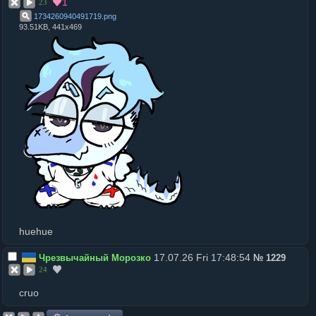
1
23
1734260940491719
.
png
93.51KB, 441x469
huehue
17.07.26 Fri 17:48:54
Чрезвычайный Морозко
№
1229
24
cruo