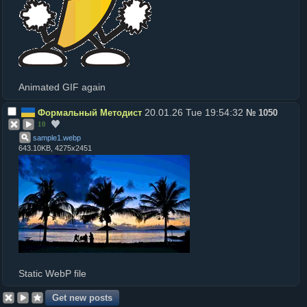
Animated GIF again
20.01.26 Tue 19:54:32
Формальный Методист
№
1050
10
sample1
.
webp
643.10KB, 4275x2451
Static WebP file