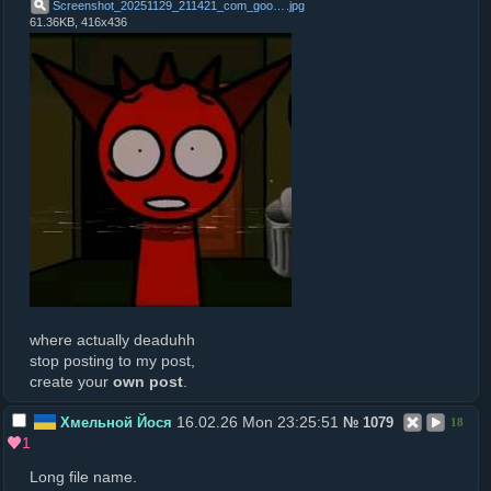
Screenshot_20251129_211421_com_google_android_youtube_MainActivity
.
jpg
61.36KB, 416x436
where actually deaduhh
stop posting to my post,
create your
own post
.
16.02.26 Mon 23:25:51
Хмельной Йося
№
1079
18
1
Long file name.