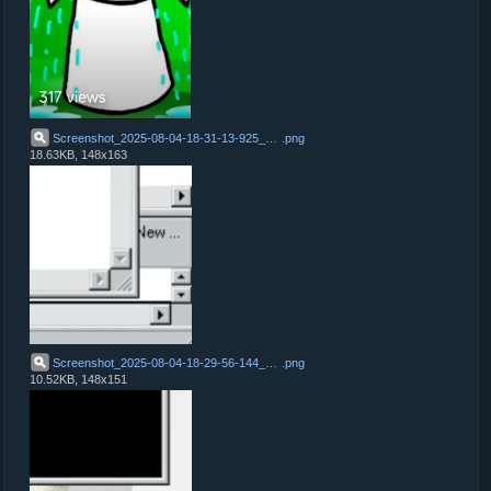
Screenshot_2025-08-04-18-31-13-925_com.nexstreaming.app.kinemasterfree
.
png
18.63KB, 148x163
Screenshot_2025-08-04-18-29-56-144_com.nexstreaming.app.kinemasterfree
.
png
10.52KB, 148x151