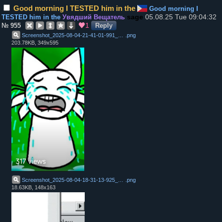
Good morning I TESTED him in the
Good morning I
05.08.25 Tue 09:04:32
TESTED him in the
Увядший Вещатель
1
№
955
Reply
Screenshot_2025-08-04-21-41-01-991_com.google.android.youtube
.
png
203.78KB, 349x595
Screenshot_2025-08-04-18-31-13-925_com.nexstreaming.app.kinemasterfree
.
png
18.63KB, 148x163