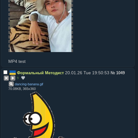
MP4 test
20.01.26 Tue 19:50:53
Формальный Методист
№
1049
9
dancing-banana
.
gif
70.08KB, 365x360