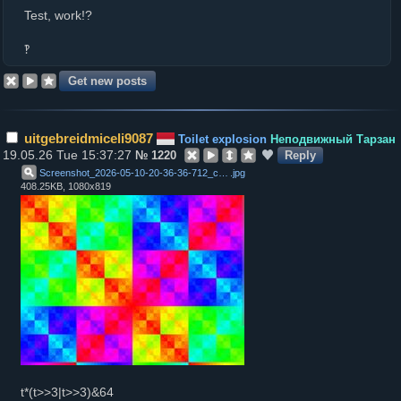
Test, work!?
‽
uitgebreidmiceli9087
Toilet explosion
Неподвижный Тарзан
19.05.26 Tue 15:37:27
№
1220
Reply
Screenshot_2026-05-10-20-36-36-712_com.android.chrome-edit
.
jpg
408.25KB, 1080x819
t*(t>>3|t>>3)&64