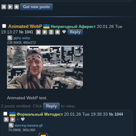
Animated WebP
20.01.26 Tue
Непригодный Аферист
19:13:27
№
1041
Reply
giphy
.
webp
239.90KB, 480x272
Animated WebP test.
2 posts omitted. Click
to view.
Reply
20.01.26 Tue 19:38:33
Формальный Методист
№
1044
4
dancing-banana
.
gif
70.08KB, 365x360