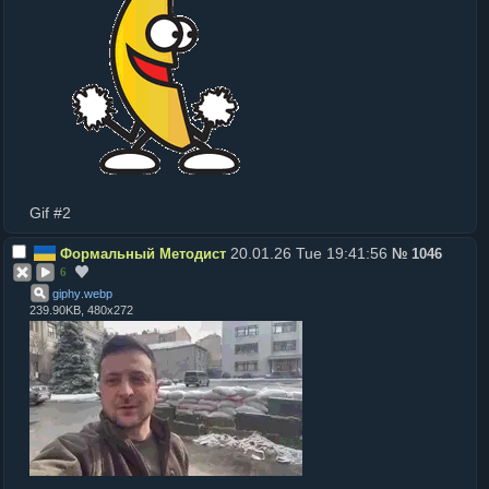
Gif #2
20.01.26 Tue 19:41:56
Формальный Методист
№
1046
6
giphy
.
webp
239.90KB, 480x272