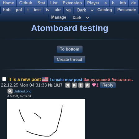
Home
Github
Stat
List
Extension
Player
a
b
btb
de
hob
pol
t
test
tv
ukr
vg
Catalog
Passcode
Manage
Atomboard testing
To bottom
it is a new post
I create new post
Заплутавший Аксолотль
22.12.25 Mon 04:31:33
1
№
1017
Reply
Untitled
.
png
3.50KB, 425x241