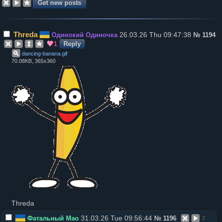
Threda
26.03.26 Thu 09:47:38
Одинокий Одиночка
№
1194
1
Reply
dancing-banana
.
gif
70.08KB, 365x360
Threda
31.03.26 Tue 09:56:44
Фатальный Мао
№
1196
2