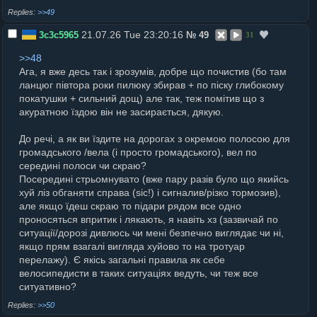
>>49
21.07.26 Tue 23:20:16
3c3c5965
№
49
31
>>48
Ага, я вже десь так і зрозумів, добре що почистив (бо там
ланцюг півтора роки пилюку збирав + по піску глибокому
покатушки + сильний дощ) але так, теж помітив що з
акуратною їздою він не засирається, дякую.
До речі, а як ви їздите на дорогах з окремою полосою для
громадського /вела (і просто громадського), вел по
середині полоси чи скраю?
Посередині стрьомнувато (вже пару разів було що якийсь
хуй ліз обганяти справа (sic!) і сигналив/різко тормозив),
але якщо їдеш скраю то підари рядом все одно
проносяться впритик і лякають, я навіть хз (зазвичай по
ситуації/дорозі дивлюсь чи мені безпечно виглядає чи ні,
якщо прям взагалі вигляда хуйово то на тротуар
перелажу). Є якісь загальні правила як себе
велосипедисти в таких ситуаціях ведуть, чи теж все
ситуативно?
>>50