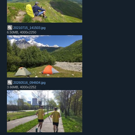
20210715_141503
.
jpg
6.50MB, 4000x2250
20260516_094604
.
jpg
3.66MB, 4000x2252