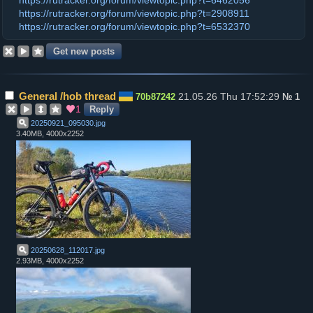
https://rutracker.org/forum/viewtopic.php?t=6462056
https://rutracker.org/forum/viewtopic.php?t=2908911
https://rutracker.org/forum/viewtopic.php?t=6532370
General /hob thread
21.05.26 Thu 17:52:29
70b87242
№
1
1
Reply
20250921_095030
.
jpg
3.40MB, 4000x2252
20250628_112017
.
jpg
2.93MB, 4000x2252