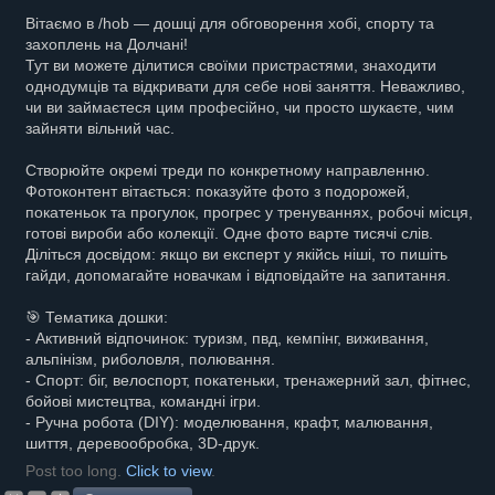
Вітаємо в /hob — дошці для обговорення хобі, спорту та
захоплень на Долчані!
Тут ви можете ділитися своїми пристрастями, знаходити
однодумців та відкривати для себе нові заняття. Неважливо,
чи ви займаєтеся цим професійно, чи просто шукаєте, чим
зайняти вільний час.
Створюйте окремі треди по конкретному направленню.
Фотоконтент вітається: показуйте фото з подорожей,
покатеньок та прогулок, прогрес у тренуваннях, робочі місця,
готові вироби або колекції. Одне фото варте тисячі слів.
Діліться досвідом: якщо ви експерт у якійсь ніші, то пишіть
гайди, допомагайте новачкам і відповідайте на запитання.
🎯 Тематика дошки:
- Активний відпочинок: туризм, пвд, кемпінг, виживання,
альпінізм, риболовля, полювання.
- Спорт: біг, велоспорт, покатеньки, тренажерний зал, фітнес,
бойові мистецтва, командні ігри.
- Ручна робота (DIY): моделювання, крафт, малювання,
шиття, деревообробка, 3D-друк.
Post too long.
Click to view
.