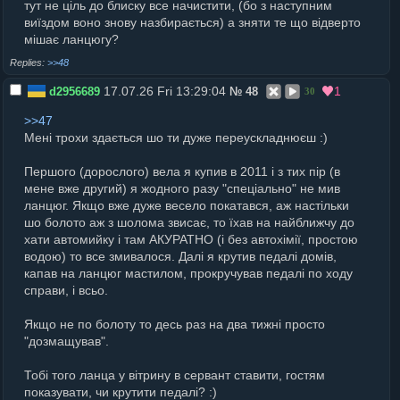
тут не ціль до блиску все начистити, (бо з наступним
виїздом воно знову назбирається) а зняти те що відверто
мішає ланцюгу?
>>48
17.07.26 Fri 13:29:04
1
d2956689
№
48
30
>>47
Мені трохи здається шо ти дуже переускладнюєш :)
Першого (дорослого) вела я купив в 2011 і з тих пір (в
мене вже другий) я жодного разу "спеціально" не мив
ланцюг. Якщо вже дуже весело покатався, аж настільки
шо болото аж з шолома звисає, то їхав на найближчу до
хати автомийку і там АКУРАТНО (і без автохімії, простою
водою) то все змивалося. Далі я крутив педалі домів,
капав на ланцюг мастилом, прокручував педалі по ходу
справи, і всьо.
Якщо не по болоту то десь раз на два тижні просто
"дозмащував".
Тобі того ланца у вітрину в сервант ставити, гостям
показувати, чи крутити педалі? :)