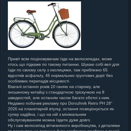
Привіт всім поціновувачам їзди на велосипедах, може
хтось що підкаже по такому питанню. Шукаю собі вел для
їзди по своєму селу з околицями, там приблизно 65
відсотків асфальту, 45 нормальних грунтових доріг без
особливих перепадів місцевості.
Взагалі останніх років 10 ганяю на старому, але
зношеному китайці з стандартною тріскучкою на 8
швидкостей, але останнім часом багато єботні з ним.
Недавно побачив рекламу про Dorozhnik Retro PH 28"
2026 на планетарній втулці, остання позиціонується як
супер надійна, і що на ній з мінімальним
обслуговуванням можна їздити дуже довго.
Ну і сам велосипед вітчизняного виробництва, з деталями