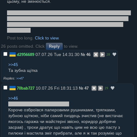
цьому, не змінюється.
в мене вел один, гірський, трейловий підвіс. Основне в ньому
для мене як він себе поводить в лісі та горах (5% часу). А як
я на ньому на роботу асфальтом їздив (95% часу) справа
вже десята.
Post too long.
Click to view
.
26 posts omitted. Click
to view.
Reply
07.07.26 Tue 14:31:30
d2956689
№
46
28
>>45
Та зубна щітка
>>47
10.07.26 Fri 18:31:13
70bab727
№
47
29
>>46
а як нею зуби чистити потім??
Короче озброївся паперовими рушниками, тряпками,
зубною щіткою, ніби самий пиздець зчистив (не вистачає
якогось гаража чи майстерні звісно, коридор добряче
засрав) , трохи дратує що навіть цим не всю цю пасту з
пилюки і мастила зміг прибрати, але я ж так розумію що