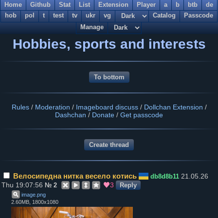
Home
Github
Stat
List
Extension
Player
a
b
btb
de
hob
pol
t
test
tv
ukr
vg
Catalog
Passcode
Manage
Hobbies, sports and interests
To bottom
Rules
/
Moderation
/
Imageboard discuss
/
Dollchan Extension
/
Dashchan
/
Donate
/
Get passcode
Велосипедна нитка весело котись
21.05.26
db8d8b11
Thu 19:07:56
3
№
2
Reply
image
.
png
2.60MB, 1800x1080