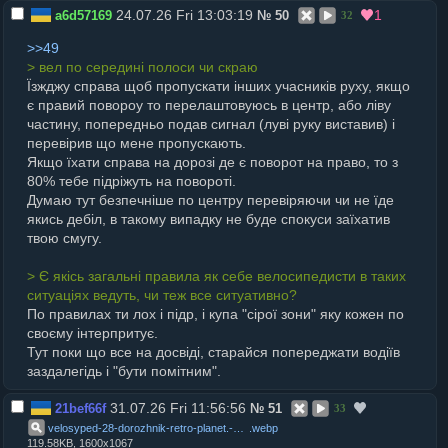
24.07.26 Fri 13:03:19
1
a6d57169
№
50
32
>>49
> вел по середині полоси чи скраю
Їзжджу справа щоб пропускати інших учасників руху, якщо
є правий повороу то перелаштовуюсь в центр, або ліву
частину, попередньо подав сигнал (луві руку виставив) і
перевірив що мене пропускають.
Якщо їхати справа на дорозі де є поворот на право, то з
80% тебе підріжуть на повороті.
Думаю тут безпечніше по центру перевіряючи чи не їде
якись дебіл, в такому випадку не буде спокуси заїхатив
твою смугу.
> Є якісь загальні правила як себе велосипедисти в таких
ситуаціях ведуть, чи теж все ситуативно?
По правилах ти лох і підр, і купа "сірої зони" яку кожен по
своєму інтерпритує.
Тут поки що все на досвіді, старайся попереджати водіїв
заздалегідь і "бути помітним".
31.07.26 Fri 11:56:56
21bef66f
№
51
33
velosyped-28-dorozhnik-retro-planet.-2024-32986503722032
.
webp
119.58KB, 1600x1067