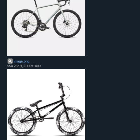
image
.
png
554.25KB, 1000x1000