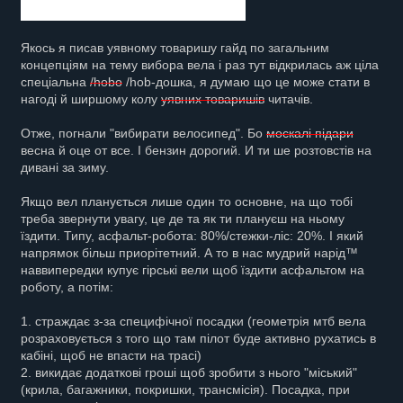
Якось я писав уявному товаришу гайд по загальним
концепціям на тему вибора вела і раз тут відкрилась аж ціла
спеціальна
/hobo
/hob-дошка, я думаю що це може стати в
нагоді й ширшому колу
уявних товаришів
читачів.
Отже, погнали "вибирати велосипед". Бо
москалі підари
весна й оце от все. І бензин дорогий. И ти ше розтовстів на
дивані за зиму.
Якщо вел планується лише один то основне, на що тобі
треба звернути увагу, це де та як ти плануєш на ньому
їздити. Типу, асфальт-робота: 80%/стежки-ліс: 20%. І який
напрямок більш приорітетний. А то в нас мудрий нарід™
наввипередки купує гірські вели щоб їздити асфальтом на
роботу, а потім:
1. страждає з-за специфічної посадки (геометрія мтб вела
розраховується з того що там пілот буде активно рухатись в
кабіні, щоб не впасти на трасі)
2. викидає додаткові гроші щоб зробити з нього "міський"
(крила, багажники, покришки, трансмісія). Посадка, при