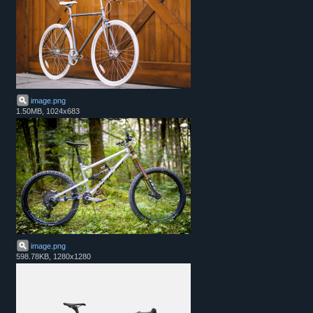
image
.
png
1.50MB, 1024x683
image
.
png
598.78KB, 1280x1280