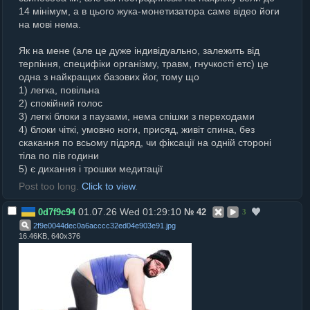
14 мінімум, а в цього жука-монетизатора саме відео йоги
на мові нема.
Як на мене (але це дуже індивідуально, залежить від
терпіння, специфіки організму, травм, гнучкості етс) це
одна з найкращих базових йог, тому що
1) легка, повільна
2) спокійний голос
3) легкі блоки з паузами, нема спішки з переходами
4) блоки чіткі, умовно ноги, присяд, живіт спина, без
скакання по всьому підряд, чи фіксації на одній стороні
тіла по пів години
5) є дихання і трошки медитації
Post too long.
Click to view
.
01.07.26 Wed 01:29:10
0d7f9c94
№
42
3
2f9e0044dec0a6acccc32ed04e903e91
.
jpg
16.46KB, 640x376