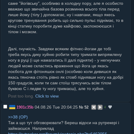
саме "йогівську", особливо в холодну пору, але я особисто
вважаю що звичайна базова розминка всього тіла перед
лише йому (тілу ) допомагає, ну і навпаки, якщо якесь
кругове тренування робить що сильно пульс піднімає, то в
кінці статику поробити дуже кайфово, заспокоюєшся і
тілом і мозком.
Далі, гнучкість. Завдяки всяким фітнес-йогам де тобі
треба якусь дику хуйню робити типу тримати випрямлену
ногу в руці (і ще намагатись її далі підняти) - у негнучних
людей може скластись враження що йога це якась
поєбота для фітоняшок онлі (особиво коли дивишся як
якась тяночка стоїть рівно як стовб піднявши ногу на добрі
150 градусів, коли ти сам стоїш трясучись всім тілом
буквою С і ледве ту ногу тримаєш), але то хуйня.
Post too long.
Click to view
.
04.08.26 Tue 20:04:25
1901c35b
№
52
4
>>38
Так а що тут обговорювати? Береш відоси на рутрекері і
займаєшся. Наприклад