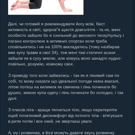
Далі, чи готовий я рекомендувати йогу всім, бест
активність в світі, здоров"я щастя довголіття - та нє, мені
особисто зайшло бо я схильний до високого тиску/пульсу і
пагано контролюю в активних спортах коли треба
сповільнятись і не на 100% викладатись (тому назбирав
вже купу травм в свої 34), тож мені такі статичні асани
зайшли як в суху землю, але комусь воно занадто нудно-
повільно, розумію, кожному своє.
З приводу того коли займатись - так як я лінивий сам по
собі, то можу сказати що ідеальної погоди нема взагалі,
літом потієш на килимок як свинюка і лінь починати бо
душно, зимою купа одягу і лінь починати бо холодно, і так
далі.
З плюсів літа - краще тягнеться тіло, якщо перетерпіти
оцей початковий дискомфорт від потного тіла - втягуєшся
в ритм потім і все окей, не звертаєш уваги.
А, ну і розминка, в йозі можуть давати якусь розминку