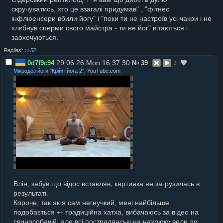
скручуватись, хто це взагалі придумав" , "фітнес
інфлюенсери вбили йогу" і "поки ти не настроїв усі чакри і не
хлєбнув сперми свого майстра - ти не йог" вітаються і
заохочуються.
>>52
29.06.26 Mon 16:37:30
0d7f9c94
№
39
2
Мікродоз йоги "Крійя-йога 2"
, YouTube.com
Блін, забув що відос вставляв, картинка не загрузилась в
результаті.
Короче, так як я сам негнучкий, мені найбільше
подобається +- традиційна хатха, вибачаюсь за відео на
свинособачій, але всі пострадянські на нахрюку вели до