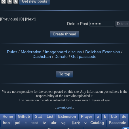
[Previous]
[0]
[Next]
Delete Post
Rules
/
Moderation
/
Imageboard discuss
/
Dollchan Extension
/
Dashchan
/
Donate
/
Get passcode
To top
We are not responsible for the content posted on this site. Any information posted here is the
responsibility of the user who uploaded it.
The content on the site is intended for persons over 18 years of age.
-
atomboard
-
Home
Github
Stat
List
Extension
Player
a
b
btb
de
hob
pol
t
test
tv
ukr
vg
Catalog
Passcode