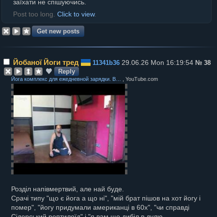
заїхати не спішуючись.
Post too long.
Click to view
.
Йобаної Йоги тред
29.06.26 Mon 16:19:54
11341b36
№
38
Reply
Йога комплекс для ежедневной зарядки. Ваджра йога. Анатолий Пахомов
, YouTube.com
Розділ напівмертвий, але най буде.
Срачі типу "що є йога а що ні", "мій брат пішов на хот йогу і
помер", "йогу придумали американці в 60х", "чи справді
Сідерський рептилоїд" і "я вам що дибіл в дулю