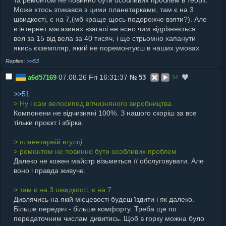
та ремонтом не повинно бути особливих проблем в теорії.
Може хтось зтикався з цими планетарками, там є на 3
швидкості, є на 7,(мб краще щось подорожче взяти?). Але
в інтернет магазинах взагалі не ясно чим відрізняється
вел за 15 від вела за 40 тисяч, і ще стрьомно хапанути
якись єкземпляр, який не поремонтуєш в наших умовах
>>53
07.08.26 Fri 16:31:37
a6d57169
№
53
34
>>51
> Ну і сам велосипед вітчизняного виробництва
Компонени не відчизняні 100%. З нашого скоріш за все
тільки проєкт і збірка.
> планетарній втулці
> ремонтом не повинно бути особливих проблем
Далеко не кожен майстр візьметься її обслуговувати. Але
воно і правда живуче.
> там є на 3 швидкості, є на 7
Дивлячись на якій місцевості будеш їздити і як далеко.
Більше передач - більше комфорту. Треба ще по
передаточним числам дивитись. Щоб в горку можна було