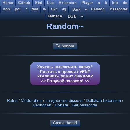
Home
Github
Stat
List
Extension
Player
a
b
btb
de
hob
pol
t
test
tv
ukr
vg
Catalog
Passcode
Manage
Random~
To bottom
Хочешь выключить капчу?
Постить с прокси / VPN?
Увеличить лимит файлов?
>> Получай пасскод! <<
Rules
/
Moderation
/
Imageboard discuss
/
Dollchan Extension
/
Dashchan
/
Donate
/
Get passcode