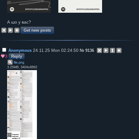
А шо у вас?
24.11.25 Mon 02:24:50
Anonymous
№
9136
3
Reply
file
.
png
3.25MB, 3404x8892