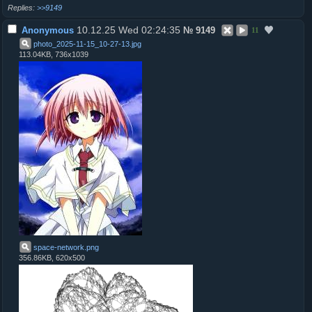
>>9149
10.12.25 Wed 02:24:35
Anonymous
№
9149
11
photo_2025-11-15_10-27-13
.
jpg
113.04KB, 736x1039
space-network
.
png
356.86KB, 620x500