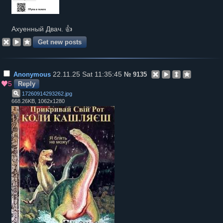
Ахуенный Двач. 👍
22.11.25 Sat 11:35:45
Anonymous
№
9135
5
Reply
17260914293262
.
jpg
668.26KB, 1062x1280