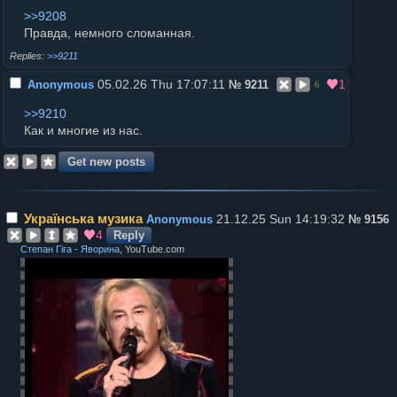
>>9208
Правда, немного сломанная.
>>9211
05.02.26 Thu 17:07:11
1
Anonymous
№
9211
6
>>9210
Как и многие из нас.
Українська музика
21.12.25 Sun 14:19:32
Anonymous
№
9156
4
Reply
Степан Гіга - Яворина
, YouTube.com