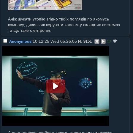
Аніж шукати утопію згідно твоїх поглядів по якомусь
компасу, дивись як керувати хаосом у складних системах
та що таке є ентропія.
10.12.25 Wed 05:26:05
Anonymous
№
9151
13
А еще гораздо удобнее давать крестьянину иллюзию