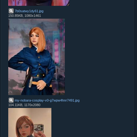
7b0satwy1dy61
.
jpg
150.85KB, 1080x1461
my-nobara-cosplay-v0-g7wpw4hnr7491
.
jpg
104.11KB, 1170x2080