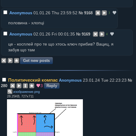
01.01.26 Thu 23:59:52
Anonymous
№
9168
3
половина - хлопці
02.01.26 Fri 00:01:35
Anonymous
№
9169
4
це - косплей про те що хтось ключ прибив? Вациц, я
забув що там
Политический компас
23.01.24 Tue 22:23:23
Anonymous
№
3
280
Reply
изображение
.
png
28.25KB, 727x711