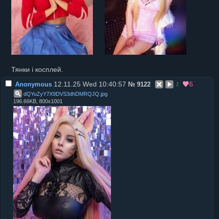
Тянки і косплей.
12.11.25 Wed 10:40:57
6
Anonymous
№
9122
2
dQYuZyY7X9DVS3dhDMRQJQ
.
jpg
196.66KB, 800x1001