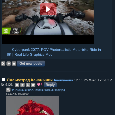
Cyberpunk 2077: POV Photorealistic Motorbike Ride in
8K | Real Life Graphics Mod
Лялькотред Канонічний
12.11.25 Wed 12:51:12
Anonymous
6
№
9126
Reply
441455062e5be221d9d6c8a1923048c9
.
jpg
51.11KB, 500x600