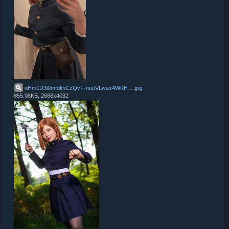
oHm1U3i0mfdlmCzQvF-nouVLwax4WKH8lJg5bqepX00
.
jpg
855.08KB, 2688x4032