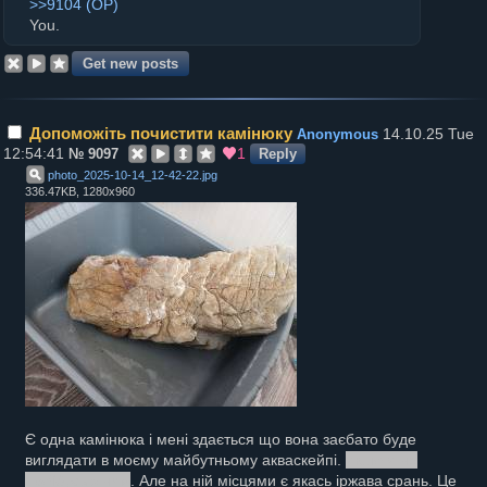
>>9104
You.
Допоможіть почистити камінюку
14.10.25 Tue
Anonymous
12:54:41
1
№
9097
Reply
photo_2025-10-14_12-42-22
.
jpg
336.47KB, 1280x960
Є одна камінюка і мені здається що вона заєбато буде
виглядати в моєму майбутньому акваскейпі.
якщо я не
проїбусь з ним
. Але на ній місцями є якась іржава срань. Це