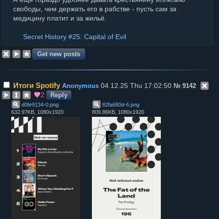
свободы, чем держать его в рабстве - пусть сам за
медицину платит и за жильё.
Secret History #25: Capital of Evil
Итоги Spotify
04.12.25 Thu 17:02:50
Anonymous
№
9142
2
Reply
d0fe9134-0
.
png
82fa680d-6
.
png
632.97KB, 1080x1920
809.86KB, 1080x1920