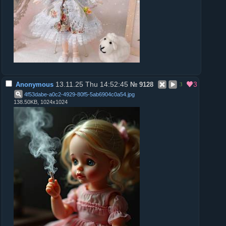
13.11.25 Thu 14:52:45
3
Anonymous
№
9128
3
4f53dabe-a0c2-4929-80f5-5ab6904c0a54
.
jpg
138.50KB, 1024x1024