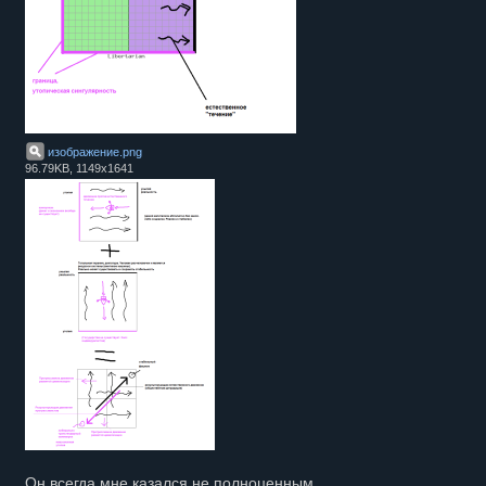
изображение
.
png
96.79KB, 1149x1641
Он всегда мне казался не полноценным.