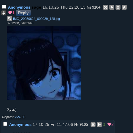
16.10.25 Thu 22:26:13
Anonymous
№
9104
1
Reply
IMG_20250624_000929_128
.
jpg
37.12KB, 648x648
Xyu;)
>>9105
17.10.25 Fri 11:47:06
2
Anonymous
№
9105
2