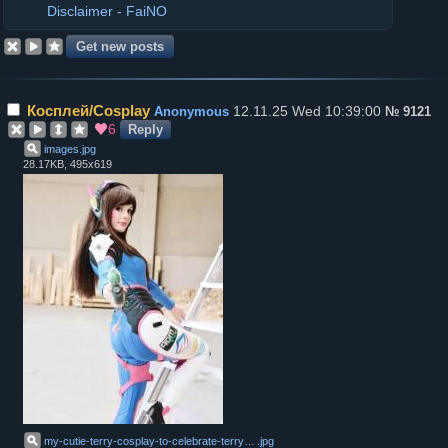
Disclaimer - FaiNO
Коcплей/Cosplay
12.11.25 Wed 10:39:00
Anonymous
№
9121
6
Reply
images
.
jpg
28.17KB, 495x619
my-cutie-terry-cosplay-to-celebrate-terry-in-sf6-v0-614v20iom6sd1
.
jpg