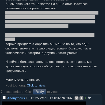
В нем явно чего-то не хватает и он не описывает все
политические формы полностью.
(Он какой-то не симметричный - противоположные стороны
квадратика не зеркальное отражение друг друга, "золотая
середина" в центре - такая же недостижимая утопическая
крайность, как и крайние точки. ну и итд)
Кажется туда нужная какая-то третья координата. Но я хз
какая.
Короче предлагаю обратить внимание на то, что одни
системы вполне успешно существовали большую часть
человеческой истории, а другие чистая утопия.
И сейчас большая часть человечества живет в довольно
архаичных диктаторских обществах, и только меньшинство
преуспевают.
Короче суть на пикчах.
Post too long.
Click to view
.
7 posts omitted. Click
to view.
Reply
10.12.25 Wed 01:50:02
Anonymous
№
9147
9