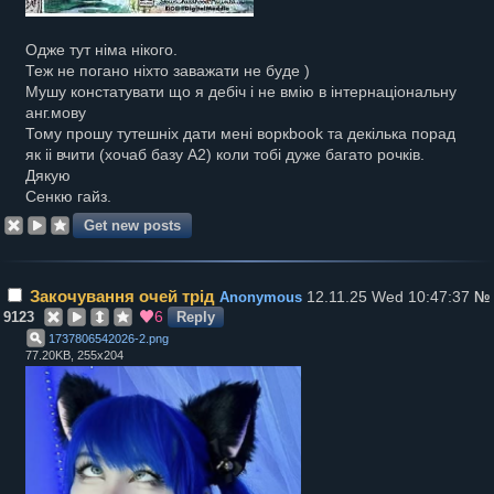
Одже тут німа нікого.
Теж не погано ніхто заважати не буде )
Мушу констатувати що я дебіч і не вмію в інтернаціональну
анг.мову
Тому прошу тутешніх дати мені воркbook та декілька порад
як іі вчити (хочаб базу А2) коли тобі дуже багато рочків.
Дякую
Сенкю гайз.
Закочування очей трід
12.11.25 Wed 10:47:37
Anonymous
№
6
9123
Reply
1737806542026-2
.
png
77.20KB, 255x204