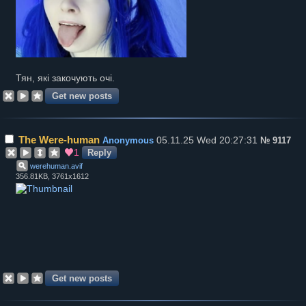
Тян, які закочують очі.
The Were-human
05.11.25 Wed 20:27:31
Anonymous
№
9117
1
Reply
werehuman
.
avif
356.81KB, 3761x1612