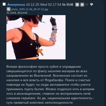
10.12.25 Wed 02:17:54
Anonymous
№
9148
10
photo_2025-11-06_09-47-21
.
jpg
45.22KB, 863x645
Всякая философия просто хуйня и оправдание
свершающегося по факту насилия материи во всех
направлениях во Вселенной. Вселенная состоит из
насилия и вся власть от Ялдабаофа. Покоя и счастья
навсегда не будет, ты сюда заспавнился чтобы учится
принимать тщету бытия. Можно податься хоть в анприм
хоть в акселационизм, главное не воспринимать ничё
слишком серьёзно. Ах да, национальная идентичность -
суть привитый комплекс неполноценности.