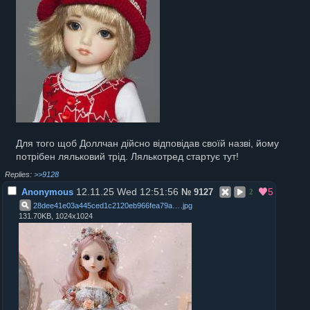
Для того щоб Доллчан дійсно відповідав своїй назві, йому
потрібен ляльковий трід. Лялькотред стартує тут!
>>9128
12.11.25 Wed 12:51:56
5
Anonymous
№
9127
2
28dee41e03a445ced1c2120eb966fea79a639bbb_original
.
jpg
131.70KB, 1024x1024