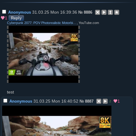
31.03.25 Mon 16:39:36
Anonymous
№
8886
1
Reply
Cyberpunk 2077: POV Photorealistic Motorbike Ride in 8K | Real Life Graphics Mod
, YouTube.com
test
31.03.25 Mon 16:40:52
1
Anonymous
№
8887
2