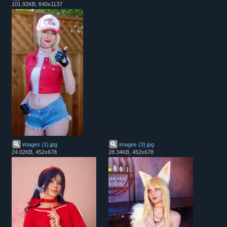
101.92KB, 640x1137
images (1)
.
jpg
images (3)
.
jpg
24.02KB, 452x678
28.34KB, 452x678