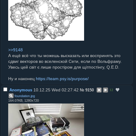
>>9148
А ещё всё что ты можешь высказать или воспринять это
сдвиг векторов во вселенской Сети, если по Вольфраму.
Увесь цей світ є лише простіром для щітпостінгу, Q.E.D.
Ну и наконец
https://team.psy.is/purpose/
10.12.25 Wed 02:27:42
Anonymous
№
9150
12
foundation
.
jpg
164.07KB, 1280x720