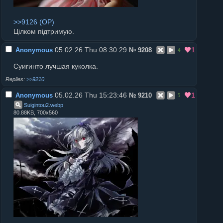
>>9126
Цілком підтримую.
05.02.26 Thu 08:30:29
1
Anonymous
№
9208
4
Суигинто лучшая куколка.
>>9210
05.02.26 Thu 15:23:46
1
Anonymous
№
9210
5
Suigintou2
.
webp
80.88KB, 700x560