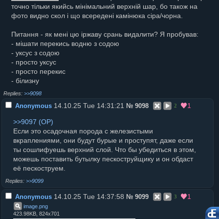
точно тільки якийсь мінімальний верхній шар, бо також на
фото видно скол і що всередені камінюка сіра/чорна.
Питання - як мені цю іржаву срань видалити? Я пробував:
- мішати перекись водню з содою
- уксус з содою
- просто уксус
- просто перекис
- білизну
>>9098
14.10.25 Tue 14:31:21
1
Anonymous
№
9098
2
>>9097
Если это осадочная порода с железистыми
вкраплениями, они будут бурые и проступят, даже если
ты сошлифуешь верхний слой. Что бы убедиться в этом,
можешь поставить бутылку пескоструйщику и он обдаст
её пескоструем.
>>9099
14.10.25 Tue 14:37:58
1
Anonymous
№
9099
3
image
.
png
423.98KB, 824x701