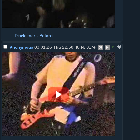
Disclaimer - Batarei
08.01.26 Thu 22:58:48
Anonymous
№
9174
11