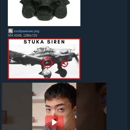
изображение
.
png
584.41KB, 1280x720