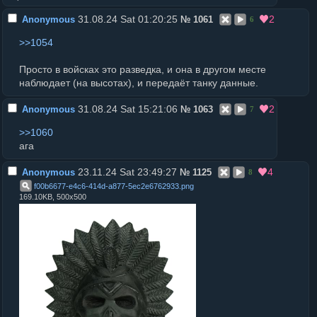
31.08.24 Sat 01:20:25
2
Anonymous
№
1061
6
>>1054
Просто в войсках это разведка, и она в другом месте
наблюдает (на высотах), и передаёт танку данные.
31.08.24 Sat 15:21:06
2
Anonymous
№
1063
7
>>1060
ага
23.11.24 Sat 23:49:27
4
Anonymous
№
1125
8
f00b6677-e4c6-414d-a877-5ec2e6762933
.
png
169.10KB, 500x500