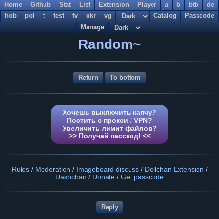
Home
Github
Stat
List
Extension
Player
a
b
btb
de
hob
pol
t
test
tv
ukr
vg
Catalog
Passcode
Manage
Random~
Return
To bottom
Хочешь выключить капчу?
Постить с прокси / VPN?
Увеличить лимит файлов?
>> Получай пасскод! <<
Rules
/
Moderation
/
Imageboard discuss
/
Dollchan Extension
/
Dashchan
/
Donate
/
Get passcode