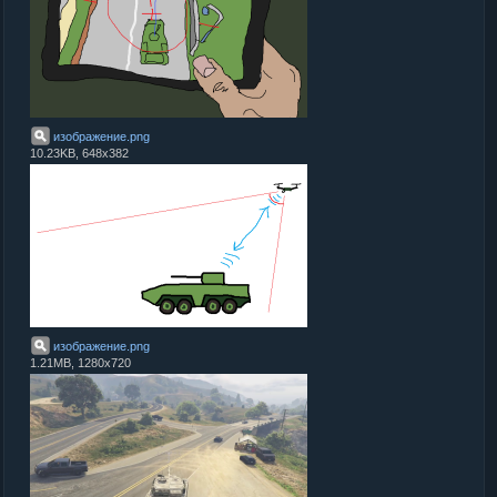
изображение
.
png
10.23KB, 648x382
изображение
.
png
1.21MB, 1280x720