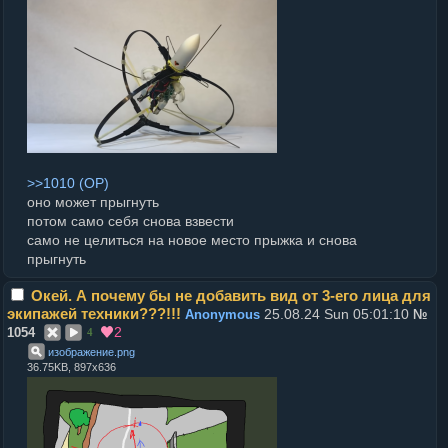
>>1010
оно может прыгнуть
потом само себя снова взвести
само не целиться на новое место прыжка и снова
прыгнуть
Окей. А почему бы не добавить вид от 3-его лица для
экипажей техники???!!!
25.08.24 Sun 05:01:10
Anonymous
№
2
1054
4
изображение
.
png
36.75KB, 897x636