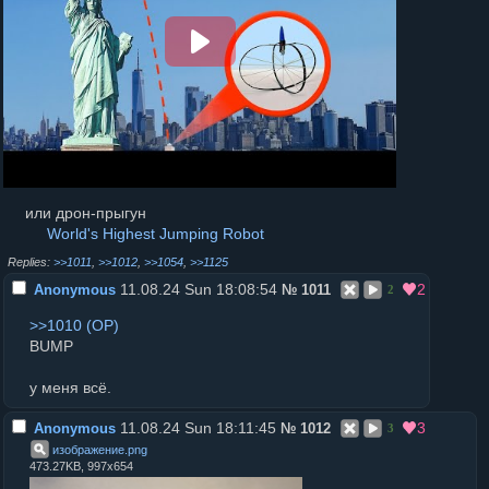
или дрон-прыгун
World's Highest Jumping Robot
>>1011
,
>>1012
,
>>1054
,
>>1125
11.08.24 Sun 18:08:54
2
Anonymous
№
1011
2
>>1010
BUMP
у меня всё.
11.08.24 Sun 18:11:45
3
Anonymous
№
1012
3
изображение
.
png
473.27KB, 997x654