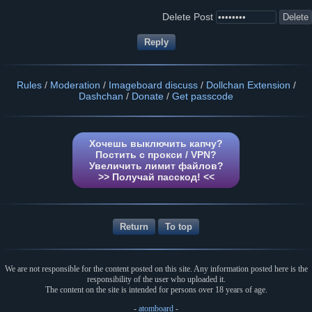
Delete Post
Rules
/
Moderation
/
Imageboard discuss
/
Dollchan Extension
/
Dashchan
/
Donate
/
Get passcode
Хочешь выключить капчу?
Постить с прокси / VPN?
Увеличить лимит файлов?
>> Получай пасскод! <<
Return
To top
We are not responsible for the content posted on this site. Any information posted here is the
responsibility of the user who uploaded it.
The content on the site is intended for persons over 18 years of age.
-
atomboard
-