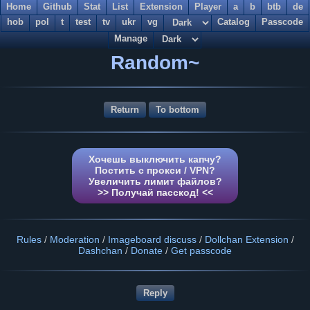
Home
Github
Stat
List
Extension
Player
a
b
btb
de
hob
pol
t
test
tv
ukr
vg
Catalog
Passcode
Manage
Random~
Return
To bottom
Хочешь выключить капчу?
Постить с прокси / VPN?
Увеличить лимит файлов?
>> Получай пасскод! <<
Rules
/
Moderation
/
Imageboard discuss
/
Dollchan Extension
/
Dashchan
/
Donate
/
Get passcode