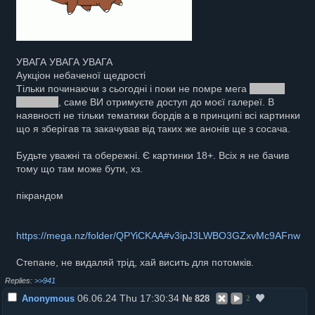
УВАГА УВАГА УВАГА
Аукціон небаченої щедрості
Тільки починаючи з сьогодні і поки не помре мега
або все
видалять
, саме ВИ отримуєте доступ до моєї галереї. В
наявності не тільки тематики бордів а в принципі всі картинки
що я зберігав та закачував від таких же анонів ще з сосача.
Будьте уважні та обережні. Є картинки 18+. Всіх я не бачив
тому що там може бути, хз.
пікрандом
https://mega.nz/folder/QPYiCKAA#v3ipJ3LWBO3GZxvMc9AFnw
Степане, не видаляй трід, хай висить для потомків.
>>941
06.06.24 Thu 17:30:34
Anonymous
№
828
2