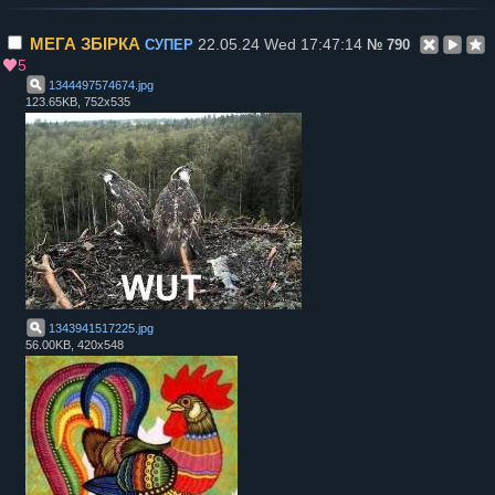
МЕГА ЗБІРКА
22.05.24 Wed 17:47:14
СУПЕР
№
790
5
1344497574674
.
jpg
123.65KB, 752x535
1343941517225
.
jpg
56.00KB, 420x548