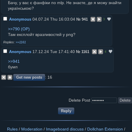
Бачу, у вас є фанфіки по mlp. Не знаєте, де я можу знайти
українською?
04.07.24 Thu 16:03:04
Anonymous
№
941
3
>>790
Там експлойт вразливостей у png?
>>1161
17.12.24 Tue 17:41:40
Anonymous
№
1161
4
>>941
бумп
16
Delete Post
Rules
/
Moderation
/
Imageboard discuss
/
Dollchan Extension
/