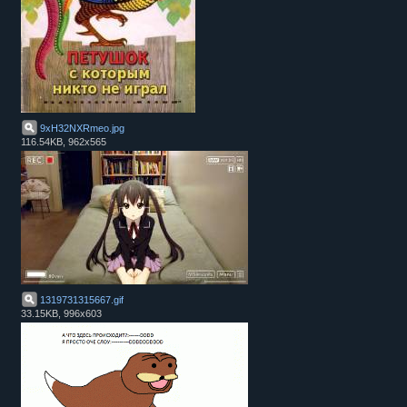
9xH32NXRmeo
.
jpg
116.54KB, 962x565
1319731315667
.
gif
33.15KB, 996x603