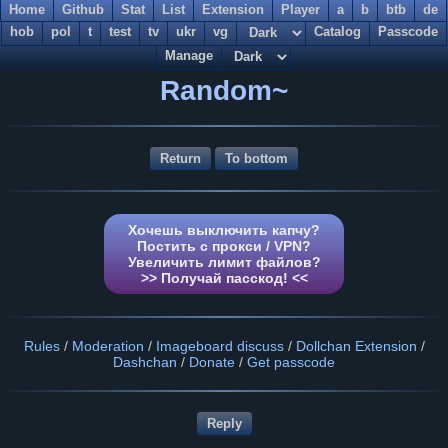
Home
Github
Stat
List
Extension
Player
a
b
btb
de
hob
pol
t
test
tv
ukr
vg
Catalog
Passcode
Manage
Random~
Return
To bottom
Хочешь выключить капчу?
Постить с прокси / VPN?
Увеличить лимит файлов?
>> Получай пасскод! <<
Rules
/
Moderation
/
Imageboard discuss
/
Dollchan Extension
/
Dashchan
/
Donate
/
Get passcode