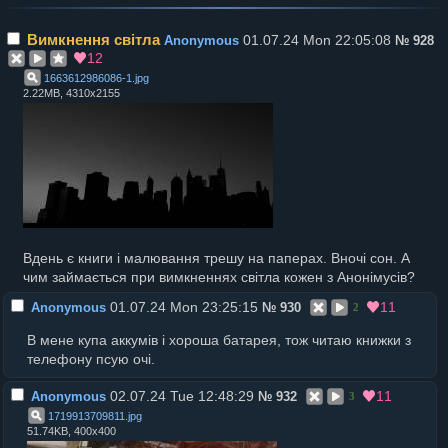
Вимкнення світла
01.07.24 Mon 22:05:08
Anonymous
№
928
12
1663612986086-1
.
jpg
2.22MB, 4310x2155
Вдень є книги і малювання трешу на паперах. Вночі сон. А
чим займається при вимкненнях світла кожен з Анонімусів?
01.07.24 Mon 23:25:15
11
Anonymous
№
930
2
В мене купа аккумів і хороша батарея, тож читаю книжки з
телефону псую очі.
02.07.24 Tue 12:48:29
11
Anonymous
№
932
3
1719913709811
.
jpg
51.74KB, 400x400