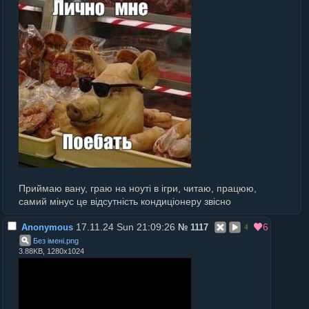
Приймаю вану, граю на ноуті в ігри, читаю, працюю,
самий мінус це відсутність кондиціонеру звісно
17.11.24 Sun 21:09:26
6
Anonymous
№
1117
4
Без імені
.
png
3.88KB, 1280x1024