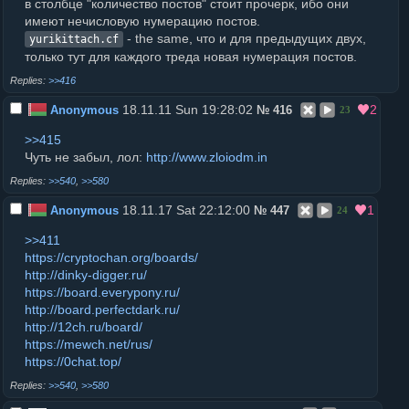
в столбце "количество постов" стоит прочерк, ибо они
имеют нечисловую нумерацию постов.
- the same, что и для предыдущих двух,
yurikittach.cf
только тут для каждого треда новая нумерация постов.
>>416
18.11.11 Sun 19:28:02
2
Anonymous
№
416
23
>>415
Чуть не забыл, лол:
http://www.zloiodm.in
>>540
,
>>580
18.11.17 Sat 22:12:00
1
Anonymous
№
447
24
>>411
https://cryptochan.org/boards/
http://dinky-digger.ru/
https://board.everypony.ru/
http://board.perfectdark.ru/
http://12ch.ru/board/
https://mewch.net/rus/
https://0chat.top/
>>540
,
>>580