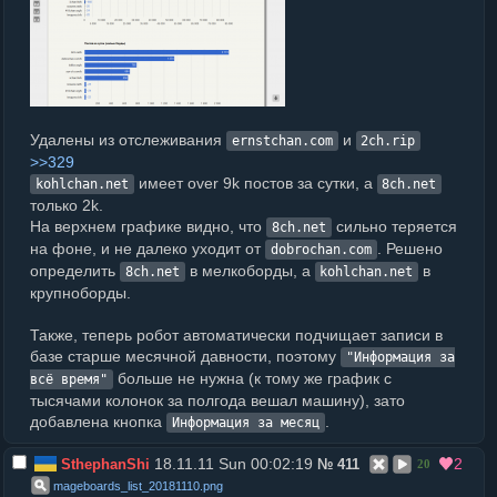
Удалены из отслеживания
и
ernstchan.com
2ch.rip
>>329
имеет over 9k постов за сутки, а
kohlchan.net
8ch.net
только 2k.
На верхнем графике видно, что
сильно теряется
8ch.net
на фоне, и не далеко уходит от
. Решено
dobrochan.com
определить
в мелкоборды, а
в
8ch.net
kohlchan.net
крупноборды.
Также, теперь робот автоматически подчищает записи в
базе старше месячной давности, поэтому
"Информация за
больше не нужна (к тому же график с
всё время"
тысячами колонок за полгода вешал машину), зато
добавлена кнопка
.
Информация за месяц
18.11.11 Sun 00:02:19
2
SthephanShi
№
411
20
mageboards_list_20181110
.
png