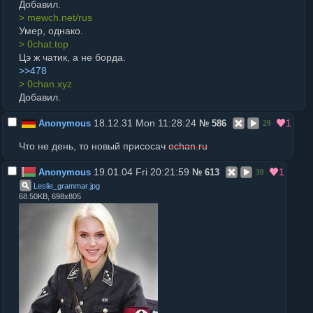
Добавил.
> mewch.net/rus
Умер, однако.
> 0chat.top
Цэ ж чатик, а не борда.
>>478
> 0chan.xyz
Добавил.
18.12.31 Mon 11:28:24
1
Anonymous
№
586
29
Что не день, то новый присосач
ochan.ru
19.01.04 Fri 20:21:59
1
Anonymous
№
613
30
Leslie_grammar
.
jpg
68.50KB, 698x805