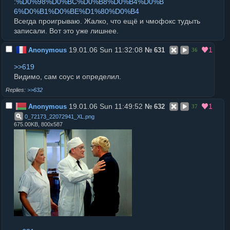
:%D0%98%D0%BC%D0%B8%D0%B4%D0%B
6%D0%B1%D0%BE%D1%80%D0%B4
Всегда проигрываю. Жалко, что ещё и чмофокс тудыть
записали. Вот это уже лишнее.
19.01.06 Sun 11:32:08
1
Anonymous
№
631
36
>>619
Видимо, сам соус и определил.
>>632
19.01.06 Sun 11:49:52
1
Anonymous
№
632
37
0_72173_22072941_XL
.
png
675.00KB, 800x587