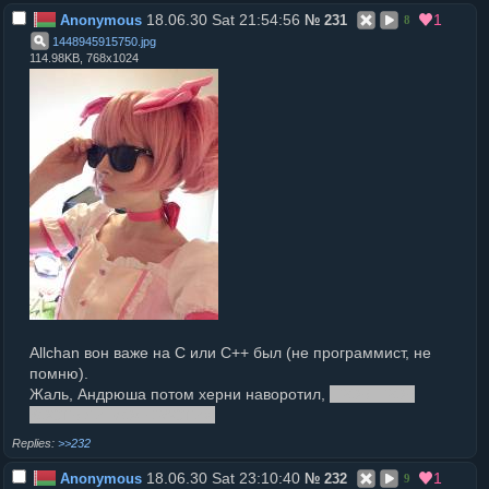
18.06.30 Sat 21:54:56
1
Anonymous
№
231
8
1448945915750
.
jpg
114.98KB, 768x1024
Allchan вон важе на C или С++ был (не программист, не
помню).
Жаль, Андрюша потом херни наворотил,
ГРОБ ГРОБ
КОСТЫЛИ МОДЕРАСТИЯ
>>232
18.06.30 Sat 23:10:40
1
Anonymous
№
232
9