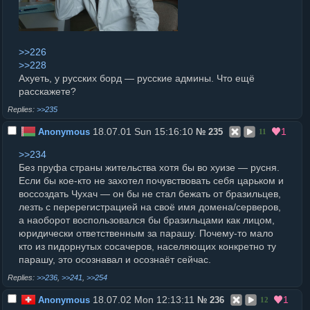
>>226
>>228
Ахуеть, у русских борд — русские админы. Что ещё
расскажете?
>>235
18.07.01 Sun 15:16:10
1
Anonymous
№
235
11
>>234
Без пруфа страны жительства хотя бы во хуизе — русня.
Если бы кое-кто не захотел почувствовать себя царьком и
воссоздать Чухач — он бы не стал бежать от бразильцев,
лезть с перерегистрацией на своё имя домена/серверов,
а наоборот воспользовался бы бразильцами как лицом,
юридически ответственным за парашу. Почему-то мало
кто из пидорнутых сосачеров, населяющих конкретно ту
парашу, это осознавал и осознаёт сейчас.
>>236
,
>>241
,
>>254
18.07.02 Mon 12:13:11
1
Anonymous
№
236
12