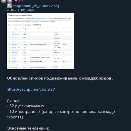
15
Imageboards_list_20180502
.
png
78.64KB, 1013x844
Обновлён список поддерживаемых имиджбордов.
https://dscript.me/chanlist/
Из них:
- 52 русскоязычных
- 10 иностранных (которые конкретно прописаны в коде
скрипта)
Основные тенденции: