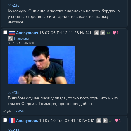
>>235
Куклочую. Они еще и жестко пиарились на всех бордах, а
у себя вахтерствовали и терли что захочется царьку
чмозусе.
18.07.06 Fri 12:11:28
1
Anonymous
№
241
13
image
.
png
85.77KB, 320x180
>>235
В любом случае лисачу пизда, тольо посмотри, что у них
там за Содом и Гоммора, просто пиздейшн.
>>247
18.07.10 Tue 09:41:40
1
Anonymous
№
247
14
>>241