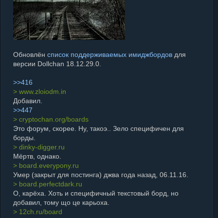
Обновлён
список поддерживаемых имиджбордов
для
версии Dollchan 18.12.29.0.
>>416
> www.zloiodm.in
Добавил.
>>447
> cryptochan.org/boards
Это форум, скорее. Ну, такоэ.. Зело специфичен для
борды.
> dinky-digger.ru
Мёртв, однако.
> board.everypony.ru
Умер (закрыт для постинга) джва года назад, 06.11.16.
> board.perfectdark.ru
О, карёха. Хоть и специфичный текстовый борд, но
добавил, тому що це карьоха.
> 12ch.ru/board