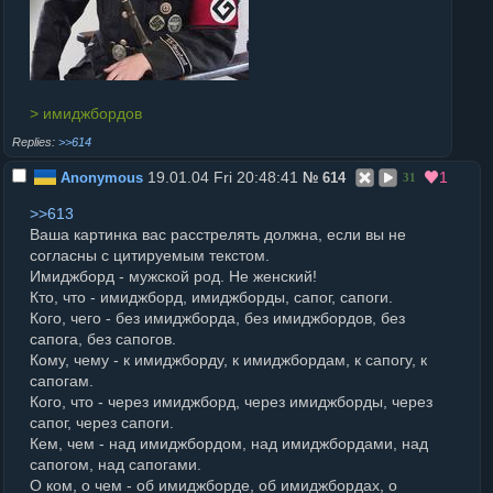
> имиджбордов
>>614
19.01.04 Fri 20:48:41
1
Anonymous
№
614
31
>>613
Ваша картинка вас расстрелять должна, если вы не
согласны с цитируемым текстом.
Имиджборд - мужской род. Не женский!
Кто, что - имиджборд, имиджборды, сапог, сапоги.
Кого, чего - без имиджборда, без имиджбордов, без
сапога, без сапогов.
Кому, чему - к имиджборду, к имиджбордам, к сапогу, к
сапогам.
Кого, что - через имиджборд, через имиджборды, через
сапог, через сапоги.
Кем, чем - над имиджбордом, над имиджбордами, над
сапогом, над сапогами.
О ком, о чем - об имиджборде, об имиджбордах, о