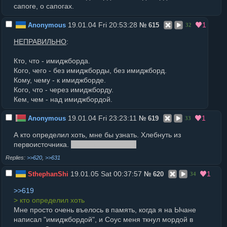
сапоге, о сапогах.
19.01.04 Fri 20:53:28
1
Anonymous
№
615
32
НЕПРАВИЛЬНО
:
Кто, что - имиджборда.
Кого, чего - без имиджборды, без имиджборд.
Кому, чему - к имиджборде.
Кого, что - через имиджборду.
Кем, чем - над имиджбордой.
19.01.04 Fri 23:23:11
1
Anonymous
№
619
33
А кто определил хоть, мне бы узнать. Хлебнуть из
первоисточника.
Научи рыбу ловить.
>>620
,
>>631
19.01.05 Sat 00:37:57
1
SthephanShi
№
620
34
>>619
> кто определил хоть
Мне просто очень въелось в память, когда я на Ычане
написал "имиджбордой", и Соус меня ткнул мордой в