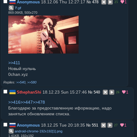
18.12.06 Thu 12:27:17
1
Anonymous
№
478
25
Тͥͥͥͥͥͥͥͥͥͥͥͥͥͥͥͥͥͥͥͥͥͥͥͥ
.
gif
869.06KB, 500x270
>>411
Новый нульчь
0chan.xyz
>>540
,
>>580
18.12.23 Sun 15:27:46
1
SthephanShi
№
540
26
>>416
>>447
>>478
Благодарю за предоставленную иформацию, надо
заняться обновлением списка.
18.12.25 Tue 20:18:35
1
Anonymous
№
551
27
android-chrome-192x192[1]
.
png
1.41KB, 192x192