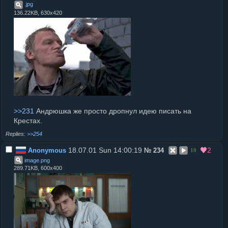
.
jpg
136.22KB, 630x420
>>231
Андрюшка же просто дропнул идею писать на
Крестах.
>>254
18.07.01 Sun 14:00:19
2
Anonymous
№
234
10
image
.
png
289.71KB, 600x400