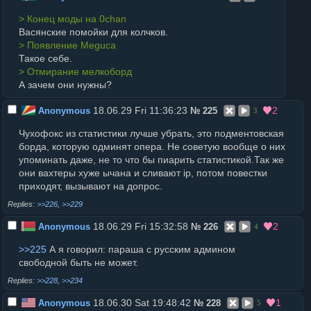
> Конец моды на 0chan
Васянские помойки для колчков.
> Появление Meguca
Такое себе.
> Отмирание мелкоборд
А зачем они нужны?
18.06.29 Fri 11:36:23
2
Anonymous
№
225
3
Чухофокс из статистики лучше убрать, это подментовская
борда, которую одминят опера. Не советую вообще о них
упоминать даже, не то что бы пиарить статистикой.Так же
они вахтеры хуже ычана и сливают ip, потом повестки
приходят, вызывают на допрос.
>>226
,
>>229
18.06.29 Fri 15:32:58
2
Anonymous
№
226
4
>>225
А я говорил: параша с русским админом
свободной быть не может.
>>228
,
>>234
18.06.30 Sat 19:48:42
1
Anonymous
№
228
5