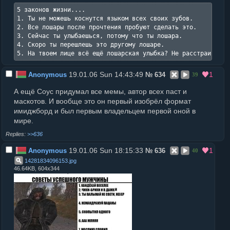
5 законов жизни....

1. Ты не можешь коснутся языком всех своих зубов.

2. Все лошары после прочтения пробуют сделать это.

3. Сейчас ты улыбаешься, потому что ты лошара.

4. Скоро ты перешлешь это другому лошаре.

5. На твоем лице всё ещё лошарская улыбка? Не расстраивайся
19.01.06 Sun 14:43:49
1
Anonymous
№
634
39
А ещё Соус придумал все мемы, автор всех паст и
маскотов. И вообще это он первый изобрёл формат
имиджборд и был первым владельцем первой оной в
мире.
>>636
19.01.06 Sun 18:15:33
1
Anonymous
№
636
40
14281834096153
.
jpg
46.64KB, 604x344