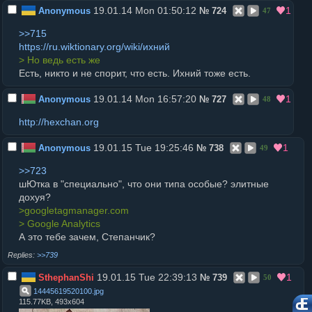
19.01.14 Mon 01:50:12
1
Anonymous
№
724
47
>>715
https://ru.wiktionary.org/wiki/ихний
> Но ведь есть же
Есть, никто и не спорит, что есть. Ихний тоже есть.
19.01.14 Mon 16:57:20
1
Anonymous
№
727
48
http://hexchan.org
19.01.15 Tue 19:25:46
1
Anonymous
№
738
49
>>723
шЮтка в "специально", что они типа особые? элитные
дохуя?
>googletagmanager.com
> Google Analytics
А это тебе зачем, Степанчик?
>>739
19.01.15 Tue 22:39:13
1
SthephanShi
№
739
50
14445619520100
.
jpg
115.77KB, 493x604