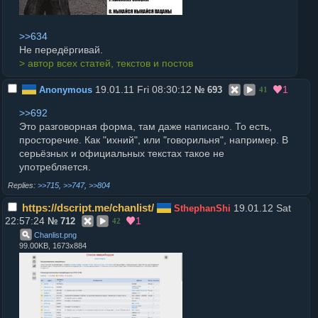
>>634
Не передёргивай.
> автор всех статей, текстов и постов
19.01.11 Fri 08:30:12
1
Anonymous
№
693
41
>>692
Это разговорная форма, там даже написано. То есть,
просторечие. Как "ихний", или "говорильня", например. В
серьёзных и официальных текстах такое не
употребляется.
>>715
,
>>747
,
>>804
https://dscript.me/chanlist/
19.01.12 Sat
SthephanShi
22:57:24
1
№
712
42
Chanlist
.
png
99.00KB, 1673x884