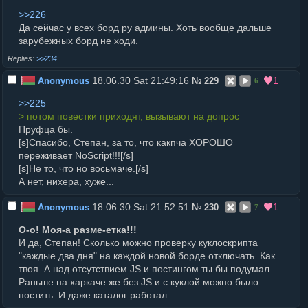
>>226
Да сейчас у всех борд ру админы. Хоть вообще дальше
зарубежных борд не ходи.
>>234
18.06.30 Sat 21:49:16
1
Anonymous
№
229
6
>>225
> потом повестки приходят, вызывают на допрос
Пруфца бы.
[s]Спасибо, Степан, за то, что какпча ХОРОШО
переживает NoScript!!![/s]
[s]Не то, что но восьмаче.[/s]
А нет, нихера, хуже...
18.06.30 Sat 21:52:51
1
Anonymous
№
230
7
О-о! Моя-а разме-етка!!!
И да, Степан! Сколько можно проверку куклоскрипта
"каждые два дня" на каждой новой борде отключать. Как
твоя. А над отсутствием JS и постингом ты бы подумал.
Раньше на харкаче же без JS и с куклой можно было
постить. И даже каталог работал...