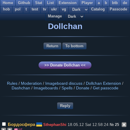
Home
Github
Stat
List
Extension
Player
a
b
btb
de
hob
pol
t
test
tv
ukr
vg
Catalog
Passcode
Manage
Dollchan
Return
To bottom
>> Donate Dollchan <<
Rules
/
Moderation
/
Imageboard discuss
/
Dollchan Extension
/
Dashchan
/
Imageboards
/
Spells
/
Donate
/
Get passcode
Бордосфера
18.05.12 Sat 12:58:24
SthephanShi
№
25