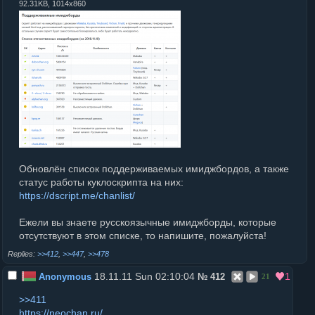
92.31KB, 1014x860
Обновлён список поддерживаемых имиджбордов, а также
статус работы куклоскрипта на них:
https://dscript.me/chanlist/
Ежели вы знаете русскоязычные имиджборды, которые
отсутствуют в этом списке, то напишите, пожалуйста!
>>412
,
>>447
,
>>478
18.11.11 Sun 02:10:04
1
Anonymous
№
412
21
>>411
https://neochan.ru/