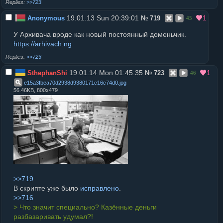
>>723
19.01.13 Sun 20:39:01
1
Anonymous
№
719
45
У Архивача вроде как новый постоянный доменьчик.
https://arhivach.ng
>>723
19.01.14 Mon 01:45:35
1
SthephanShi
№
723
46
e15a3fbea70d2938d9380171c16c74d0
.
jpg
56.46KB, 800x479
>>719
В скрипте уже было
исправлено
.
>>716
> Что значит специально? Казённые деньги
разбазаривать удумал?!