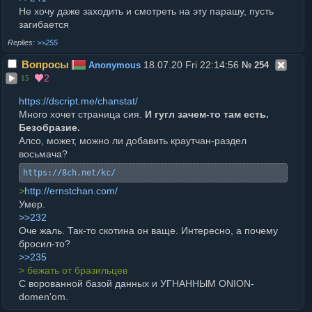
Не хочу даже заходить и смотреть на эту парашу, пусть
загибается
>>255
Вопросы
18.07.20 Fri 22:14:56
Anonymous
№
254
2
15
https://dscript.me/chanstat/
Много хочет страница сия.
И гугл зачем-то там есть.
Безобразие.
Алсо, может, можно ли добавить краутчан-раздел
восьмача?
https://8ch.net/kc/
>
http://ernstchan.com/
Умер.
>>232
Оче жаль. Так-то скотина он ваще. Интересно, а почему
бросил-то?
>>235
> бежать от бразильцев
С ворованной базой данных и УГНАННЫМ ONION-
domen'om.