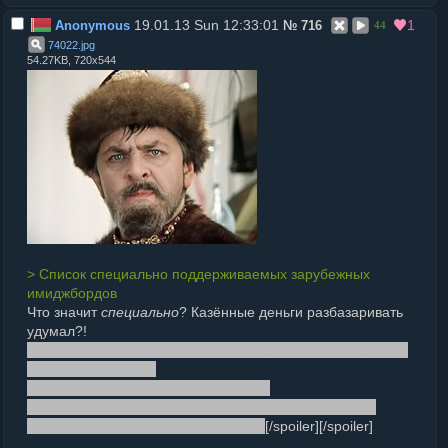
19.01.13 Sun 12:33:01
1
Anonymous
№
716
44
74022
.
jpg
54.27KB, 720x544
> Список специально поддерживаемых зарубежных
имиджбордов
Что значит
специально
? Казённые деньги разбазаривать
удумал?!
Капча-столбик скрой как-нить или убери, пожалей борды-
то. Серуны набигут.
И про макабу надо правду написать.
[spoiler]wakaba+[spoiler]fytaba+futalabby -- как сейчас
помню, даром что полный профан!!
[/spoiler][/spoiler]