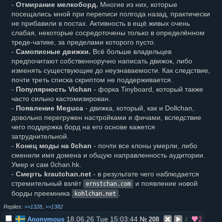
-
Отмирание мелкоборд.
Многие из них, которые
посещались мной при переписи полгода назад, практически
не прибавили в постах. Активность в ещё живых очень
слабая, некоторые сосредоточены только в определённом
треде-чатике, за пределами которого пусто.
-
Самописные движки.
Всё больше владельцев
предпочитают собственноручно написать движок, либо
изменять существующие до неузнаваемости. Как следствие,
почти треть списка скриптом не поддерживается.
-
Популярность Vichan
- форка Tinyboard, который также
часто сильно кастомизирован.
-
Появление Meguca
- движка, который, как и Dollchan,
довольно перегружен настройками и фичами, вследствие
чего поддержка борд на его основе кажется
затруднительной.
-
Конец моды на 0chan
- почти все клоны умерли, либо
сменили имя домена и общую направленность аудитории.
Умер и сам 0chan.hk.
-
Смерть krautchan.net
- в результате чего наблюдается
стремительный взлёт
и появление новой
ernstchan.com
борды преемника
.
kohlchan.net
>>1328
,
>>1382
18.06.26 Tue 15:03:44
2
Anonymous
№
208
2