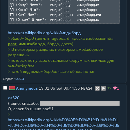
РП (Кого? Чего?)    имиджборда   имиджбордов

ДП (Кому? Чему?)    имиджборду   имиджбордам

ВП (Кого? Что?)     имиджборд    имиджборды

ТП (Кем? Чем?)      имиджбордом  имиджбордами

ПП (О ком? О чем?)  имиджборде   имиджбордах
https://ru.wikipedia.org/wiki/Имиджборд
>
Имиджбо́рд
(англ. imageboard, «доска изображений»,
разг.
имиджбо́рда
, бо́рда, доска)
> В некоторых разделах некоторых
имиджбордов
разрешены
> которых нет у всех остальных форумных движков для
имиджбордов
> такой вид
имиджбордов
часто обновляется
>>624
19.01.05 Sat 09:44:36
1
Anonymous
№
624
35
>>620
Ладно, спасибо.
Сука, википидироры наши доски светють!
О, спасибо ишшо рас!!1
>
https://ru.wikipedia.org/wiki/%D0%9E%D0%B1%D1%81%D1
%83%D0%B6%D0%B4%D0%B5%D0%BD%D0%B8%D0%B5