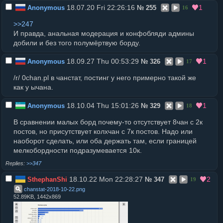
18.07.20 Fri 22:26:16
1
Anonymous
№
255
16
>>247
И правда, анальная модерация и конфобляди админы
добили и без того полумёртвую борду.
18.09.27 Thu 00:53:29
1
Anonymous
№
326
17
/r/ 0chan.pl в чанстат, постинг у него примерно такой же
как у ычана.
18.10.04 Thu 15:01:26
1
Anonymous
№
329
18
В сравнении малых борд почему-то отсутствует 8чан с 2к
постов, но присутствует колхчан с 7к постов. Надо или
наоборот сделать, или оба держать там, если границей
мелкобордности подразумевается 10к.
>>347
18.10.22 Mon 22:28:27
2
SthephanShi
№
347
19
chanstat-2018-10-22
.
png
52.89KB, 1442x869