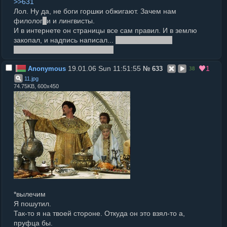
>>631
Лол. Ну да, не боги горшки обжигают. Зачем нам
филолог
о
и и лингвисты.
И в интернете он страницы все сам правил. И в землю
закопал, и надпись написал...
Мы вас вылечил.
Алкоголики это наш профиль.
19.01.06 Sun 11:51:55
1
Anonymous
№
633
38
11
.
jpg
74.75KB, 600x450
*вылечим
Я пошутил.
Так-то я на твоей стороне. Откуда он это взял-то а,
пруфца бы.