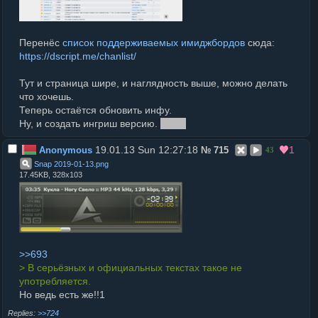
Перенёс
список поддерживаемых имиджбордов
сюда:
https://dscript.me/chanlist/
Тут и страница шире, и наглядность выше, можно делать
что хочешь.
Теперь остаётся обновить инфу.
Ну, и создать ингриш версию.
Лень.
19.01.13 Sun 12:27:18
1
Anonymous
№
715
43
Snap 2019-01-13
.
png
17.45KB, 328x103
>>693
> В серьёзных и официальных текстах такое не
употребляется.
Но ведь есть же!!1
>>724