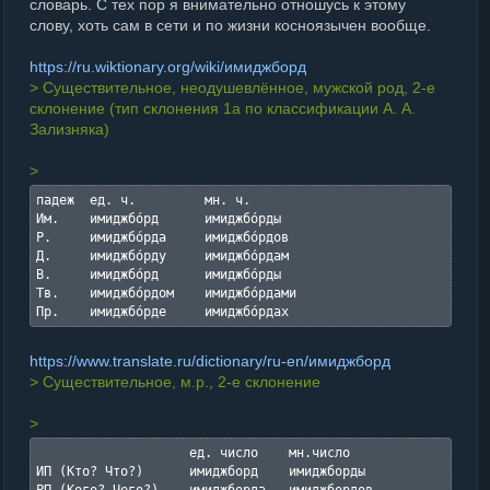
словарь. С тех пор я внимательно отношусь к этому
слову, хоть сам в сети и по жизни косноязычен вообще.
https://ru.wiktionary.org/wiki/имиджборд
> Существительное, неодушевлённое, мужской род, 2-е
склонение (тип склонения 1a по классификации А. А.
Зализняка)
>
падеж  ед. ч.         мн. ч.

Им.    имиджбо́рд      имиджбо́рды

Р.     имиджбо́рда     имиджбо́рдов

Д.     имиджбо́рду     имиджбо́рдам

В.     имиджбо́рд      имиджбо́рды

Тв.    имиджбо́рдом    имиджбо́рдами

Пр.    имиджбо́рде     имиджбо́рдах
https://www.translate.ru/dictionary/ru-en/имиджборд
> Существительное, м.р., 2-е склонение
>
                    ед. число    мн.число

ИП (Кто? Что?)      имиджборд    имиджборды
