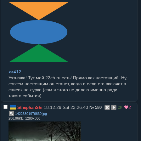
>>412
Ухтыжка! Тут мой 22ch.ru есть! Прямо как настоящий. Ну,
совсем настоящим он станет, когда и если его включат в
список на лурке (сам я этого не делаю именно ради
такого события).
18.12.29 Sat 23:26:40
2
SthephanShi
№
580
28
14223801976630
.
jpg
286.96KB, 1280x800