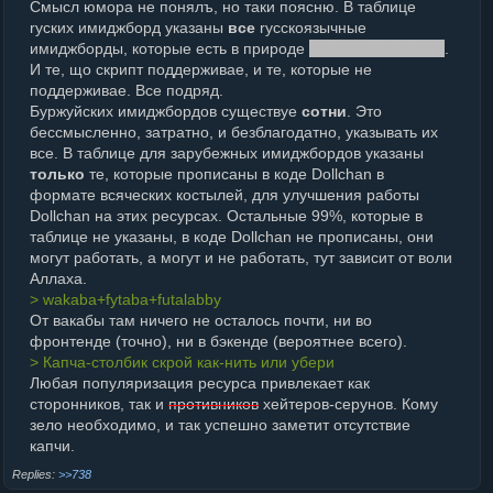
Смысл юмора не понялъ, но таки поясню. В таблице
rуских имиджборд указаны
все
rусскоязычные
имиджборды, которые есть в природе
(ну, или почти все)
.
И те, що скрипт поддерживае, и те, которые не
поддерживае. Все подряд.
Буржуйских имиджбордов существуе
сотни
. Это
бессмысленно, затратно, и безблагодатно, указывать их
все. В таблице для зарубежных имиджбордов указаны
только
те, которые прописаны в коде Dollchan в
формате всяческих костылей, для улучшения работы
Dollchan на этих ресурсах. Остальные 99%, которые в
таблице не указаны, в коде Dollchan не прописаны, они
могут работать, а могут и не работать, тут зависит от воли
Аллаха.
> wakaba+fytaba+futalabby
От вакабы там ничего не осталось почти, ни во
фронтенде (точно), ни в бэкенде (вероятнее всего).
> Капча-столбик скрой как-нить или убери
Любая популяризация ресурса привлекает как
сторонников, так и
противников
хейтеров-серунов. Кому
зело необходимо, и так успешно заметит отсутствие
капчи.
>>738