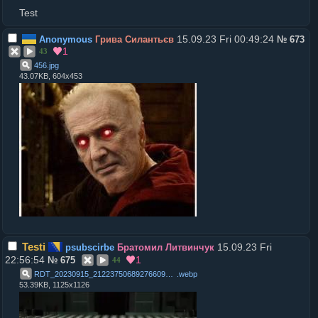
Test
15.09.23 Fri 00:49:24
Anonymous
Грива Силантьєв
№
673
1
43
456
.
jpg
43.07KB, 604x453
Testi
15.09.23 Fri
psubscirbe
Братомил Литвинчук
22:56:54
1
№
675
44
RDT_20230915_2122375068927660984693244
.
webp
53.39KB, 1125x1126