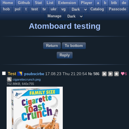
Home
Github
Stat
List
Extension
Player
a
b
btb
de
hob
pol
t
test
tv
ukr
vg
Catalog
Passcode
Manage
Atomboard testing
Return
To bottom
Test
17.08.23 Thu 21:20:54
6
psubscirbe
№
586
cigarettecrunch
.
png
702.88KB, 640x755