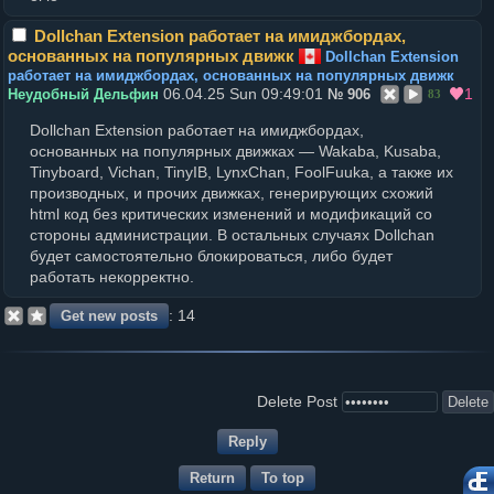
Dollchan Extension работает на имиджбордах,
основанных на популярных движк
Dollchan Extension
работает на имиджбордах, основанных на популярных движк
06.04.25 Sun 09:49:01
1
Неудобный Дельфин
№
906
83
Dollchan Extension работает на имиджбордах,
основанных на популярных движках — Wakaba, Kusaba,
Tinyboard, Vichan, TinyIB, LynxChan, FoolFuuka, а также их
производных, и прочих движках, генерирующих схожий
html код без критических изменений и модификаций со
стороны администрации. В остальных случаях Dollchan
будет самостоятельно блокироваться, либо будет
работать некорректно.
12
Delete Post
Return
To top