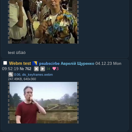
test üßäö
Webm test
04.12.23 Mon
psubscirbe
Аврелій Щуренко
09:52:19
3
№
762
54
0:06, dis_keyframes
.
webm
247.49KB, 640x360