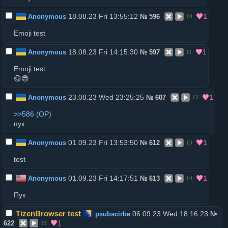
18.08.23 Fri 13:55:12
1
Anonymous
№
596
10
Emoji test
18.08.23 Fri 14:15:30
1
Anonymous
№
597
11
Emoji test
😋😎
23.08.23 Wed 23:25:25
1
Anonymous
№
607
12
>>586
пук
01.09.23 Fri 13:53:50
1
Anonymous
№
612
13
test
01.09.23 Fri 14:17:51
1
Anonymous
№
613
14
Пук
TizenBrowser test
06.09.23 Wed 18:16:23
psubscirbe
№
1
622
15