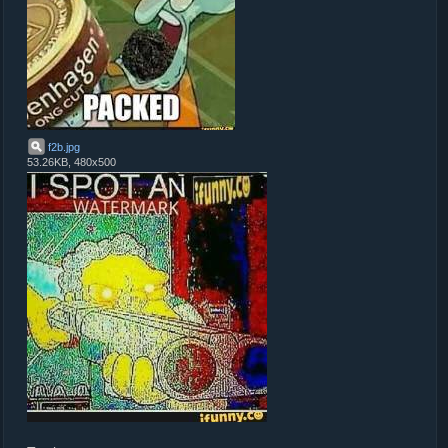
f2b
.
jpg
53.26KB, 480x500