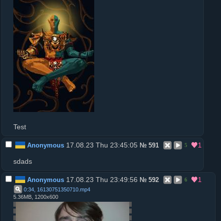
Test
17.08.23 Thu 23:45:05
1
Anonymous
№
591
5
sdads
17.08.23 Thu 23:49:56
1
Anonymous
№
592
6
0:34, 16130751350710
.
mp4
5.36MB, 1200x600