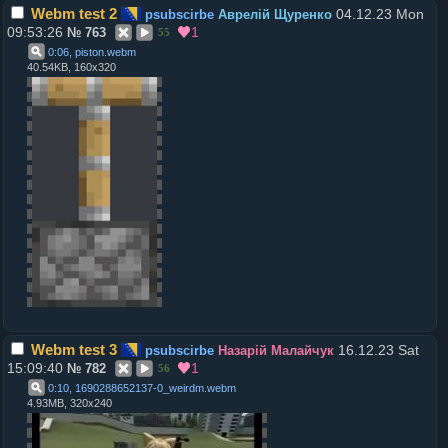
Webm test 2
04.12.23 Mon
psubscirbe
Аврелій Щуренко
09:53:26
1
№
763
55
0:06, piston
.
webm
40.54KB, 160x320
Webm test 3
16.12.23 Sat
psubscirbe
Назарій Малайчук
15:09:40
1
№
782
56
0:10, 1690288652137-0_weirdm
.
webm
4.93MB, 320x240