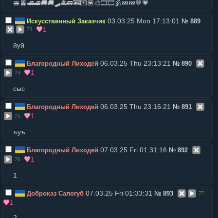
🚝🚈🚅🚄🚚🚚🛹🚔🚐🚒💌💟🎨🎞🎞🕉💤💤🤎💗
03.03.25 Mon 17:13:01
Искусственный Заказчик
№
889
1
73
йуй
06.03.25 Thu 23:13:21
Благородный Лиходей
№
890
1
74
сыс
06.03.25 Thu 23:16:21
Благородный Лиходей
№
891
1
75
ъуъ
07.03.25 Fri 01:31:16
Благородный Лиходей
№
892
1
76
1
07.03.25 Fri 01:33:31
Доброказ Салогуб
№
893
77
1
2