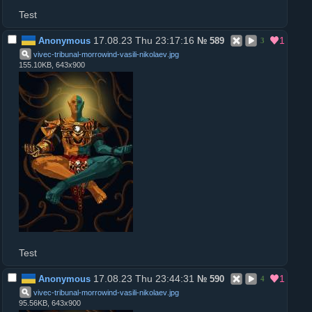
Test
17.08.23 Thu 23:17:16
1
Anonymous
№
589
3
vivec-tribunal-morrowind-vasili-nikolaev
.
jpg
155.10KB, 643x900
Test
17.08.23 Thu 23:44:31
1
Anonymous
№
590
4
vivec-tribunal-morrowind-vasili-nikolaev
.
jpg
95.56KB, 643x900