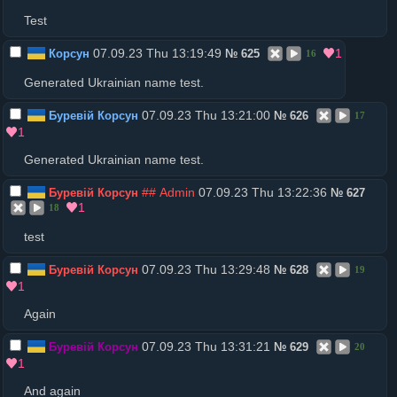
Test
07.09.23 Thu 13:19:49
1
Корсун
№
625
16
Generated Ukrainian name test.
07.09.23 Thu 13:21:00
Буревій Корсун
№
626
17
1
Generated Ukrainian name test.
## Admin
07.09.23 Thu 13:22:36
Буревій Корсун
№
627
1
18
test
07.09.23 Thu 13:29:48
Буревій Корсун
№
628
19
1
Again
07.09.23 Thu 13:31:21
Буревій Корсун
№
629
20
1
And again