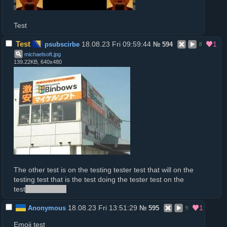
Test
Test
18.08.23 Fri 09:59:44
1
psubscirbe
№
594
8
michaelsoft
.
jpg
139.22KB, 640x480
The other test is on the testing tester test that will on the
testing test that is the test doing the tester test on the
test
icular torison
18.08.23 Fri 13:51:29
1
Anonymous
№
595
9
Emoji test