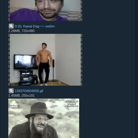
0:20, Kawai Dag~~~
.
webm
2.28MB, 720x480
1393704804658
.
gif
1.45MB, 255x191