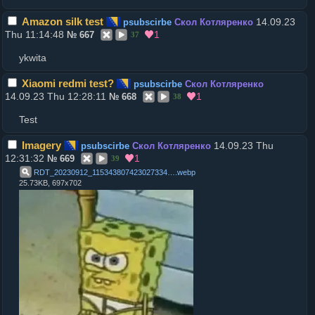
Amazon silk test
14.09.23
psubscirbe
Скол Котляренко
Thu 11:14:48
1
№
667
37
ykwita
Xiaomi redmi test?
psubscirbe
Скол Котляренко
14.09.23 Thu 12:28:11
1
№
668
38
Test
Imagery
14.09.23 Thu
psubscirbe
Скол Котляренко
12:31:32
1
№
669
39
RDT_20230912_1153438074230273346107018
.
webp
25.73KB, 697x702