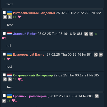
тест
25.02.25 Tue 21:25:28
Интеллигентный Следопыт
№
882
1
68
Test
25.02.25 Tue 23:19:16
Затхлый Робот
№
883
69
1
roll
27.02.25 Thu 00:16:46
Благородный Басист
№
884
1
70
test
27.02.25 Thu 00:17:21
Очарованный Император
№
885
1
71
Test
28.02.25 Fri 15:54:14
Грозный Громовержец
№
888
1
72