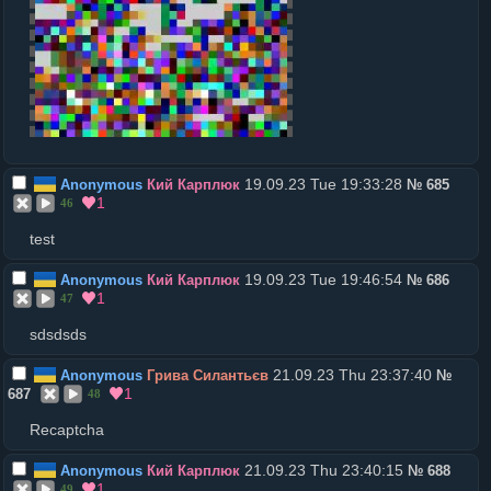
19.09.23 Tue 19:33:28
Anonymous
Кий Карплюк
№
685
1
46
test
19.09.23 Tue 19:46:54
Anonymous
Кий Карплюк
№
686
1
47
sdsdsds
21.09.23 Thu 23:37:40
Anonymous
Грива Силантьєв
№
1
687
48
Recaptcha
21.09.23 Thu 23:40:15
Anonymous
Кий Карплюк
№
688
1
49