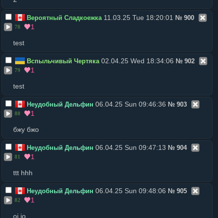
11.03.25 Tue 18:20:01
Вероятный Сладкоежка
№
900
1
78
test
02.04.25 Wed 18:34:06
Вспыльчивый Чертяка
№
902
1
79
test
06.04.25 Sun 09:46:36
Неудобный Дельфин
№
903
1
80
бжу бжо
06.04.25 Sun 09:47:13
Неудобный Дельфин
№
904
1
81
ttt hhh
06.04.25 Sun 09:48:06
Неудобный Дельфин
№
905
1
82
oi io