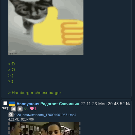
>:D
>:O
>:(
>:)
> Hamburger cheeseburger
27.11.23 Mon 20:43:52
Anonymous
Радогост Савчишин
№
1
757
53
0:20, ssstwitter.com_1700949619571
.
mp4
4.21MB, 928x706