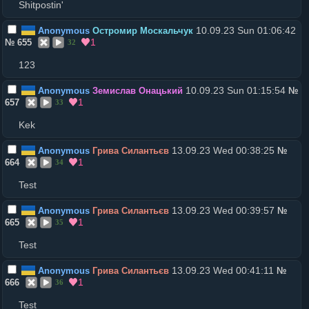
Shitpostin'
10.09.23 Sun 01:06:42
Anonymous
Остромир Москальчук
1
№
655
32
123
10.09.23 Sun 01:15:54
Anonymous
Земислав Онацький
№
1
657
33
Kek
13.09.23 Wed 00:38:25
Anonymous
Грива Силантьєв
№
1
664
34
Test
13.09.23 Wed 00:39:57
Anonymous
Грива Силантьєв
№
1
665
35
Test
13.09.23 Wed 00:41:11
Anonymous
Грива Силантьєв
№
1
666
36
Test