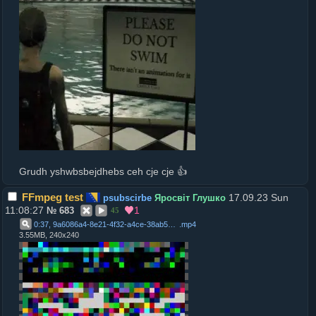
Grudh yshwbsbejdhebs ceh cje cje 👍
FFmpeg test
17.09.23 Sun
psubscirbe
Яросвіт Глушко
11:08:27
1
№
683
45
0:37, 9a6086a4-8e21-4f32-a4ce-38ab5b119f76
.
mp4
3.55MB, 240x240