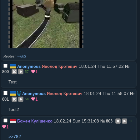
>>803
18.01.24 Thu 11:57:22
Anonymous
Яволод Кротевич
№
1
800
57
Test
18.01.24 Thu 11:58:07
Anonymous
Яволод Кротевич
№
1
801
58
Test2
18.02.24 Sun 15:31:08
Божен Кулішенко
№
803
59
1
>>782