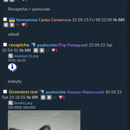
Recaptcha + passcode
22.09.23 Fri 00:22:00
Anonymous
Грива Силантьєв
№
689
1
50
sdfsdf
recaptcha
23.09.23 Sat
psubscirbe
П'єр Репецький
10:54:31
1
№
690
51
download (2)
.
png
457B, 32x32
etsbyfjx
Greentext test
30.09.23
psubscirbe
Авакум Ніжинський
Sat 23:18:55
1
№
695
52
thumbzy
.
png
164.25KB, 500x500