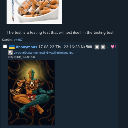
The test is a testing test that will test itself in the testing test
>>607
17.08.23 Thu 23:16:23
1
Anonymous
№
588
2
vivec-tribunal-morrowind-vasili-nikolaev
.
jpg
155.10KB, 643x900