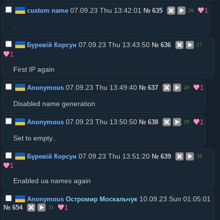
07.09.23 Thu 13:42:01
1
custom name
№
635
26
.
07.09.23 Thu 13:43:50
Буревій Корсун
№
636
27
1
First IP again
07.09.23 Thu 13:49:40
1
Anonymous
№
637
28
Disabled name generation
07.09.23 Thu 13:50:50
1
Anonymous
№
638
29
Set to empty..
07.09.23 Thu 13:51:20
Буревій Корсун
№
639
30
1
Enabled ua names again
10.09.23 Sun 01:05:01
Anonymous
Остромир Москальчук
1
№
654
31