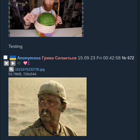
Testing
15.09.23 Fri 00:42:58
Anonymous
Грива Силантьєв
№
672
1
42
1621979232735
.
jpg
53.78KB, 720x544