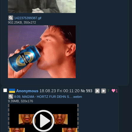
1422375399387
.
gif
902.25KB, 350x272
18.08.23 Fri 00:11:20
1
Anonymous
№
593
7
8:09, MAGMA - HORTZ FUR DEHN STEKEHN WEST a cappella mul
.
webm
9.39MB, 320x176