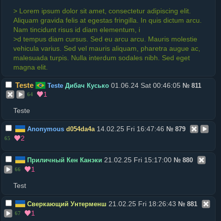
> Lorem ipsum dolor sit amet, consectetur adipiscing elit.
Aliquam gravida felis at egestas fringilla. In quis dictum arcu.
Nam tincidunt risus id diam elementum, i
>d tempus diam cursus. Sed eu arcu arcu. Mauris molestie
vehicula varius. Sed vel mauris aliquam, pharetra augue ac,
malesuada turpis. Nulla interdum sodales nibh. Sed eget
magna elit.
Teste
01.06.24 Sat 00:46:05
Teste
Дибач Кусько
№
811
1
64
Teste
14.02.25 Fri 16:47:46
Anonymous
d054da4a
№
879
2
65
21.02.25 Fri 15:17:00
Приличный Кен Канэки
№
880
1
66
Test
21.02.25 Fri 18:26:43
Сверкающий Унтерменш
№
881
1
67