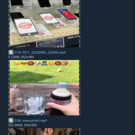
0:28, RDT_20230906_220455
.
mp4
3.12MB, 652x480
0:08, www.ytmp4
.
mp4
351.95KB, 640x360