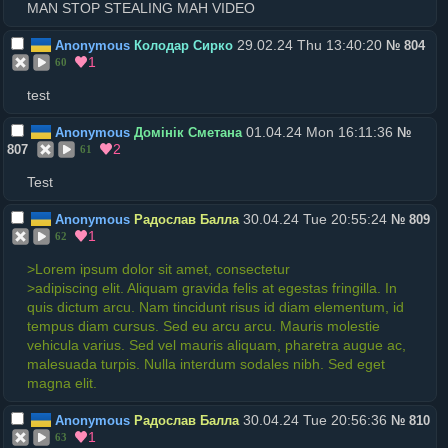
MAN STOP STEALING MAH VIDEO
29.02.24 Thu 13:40:20
Anonymous
Колодар Сирко
№
804
1
60
test
01.04.24 Mon 16:11:36
Anonymous
Домінік Сметана
№
2
807
61
Test
30.04.24 Tue 20:55:24
Anonymous
Радослав Балла
№
809
1
62
>Lorem ipsum dolor sit amet, consectetur
>adipiscing elit. Aliquam gravida felis at egestas fringilla. In
quis dictum arcu. Nam tincidunt risus id diam elementum, id
tempus diam cursus. Sed eu arcu arcu. Mauris molestie
vehicula varius. Sed vel mauris aliquam, pharetra augue ac,
malesuada turpis. Nulla interdum sodales nibh. Sed eget
magna elit.
30.04.24 Tue 20:56:36
Anonymous
Радослав Балла
№
810
1
63