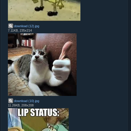
download (12)
.
jpg
7.11KB, 235x214
download (10)
.
jpg
11.26KB, 208x208