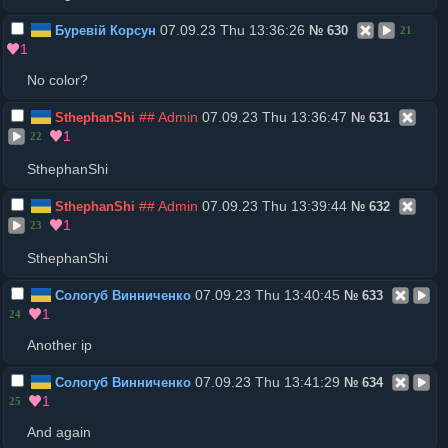
07.09.23 Thu 13:36:26
Буревій Корсун
№
630
21
1
No color?
## Admin
07.09.23 Thu 13:36:47
SthephanShi
№
631
1
22
SthephanShi
## Admin
07.09.23 Thu 13:39:44
SthephanShi
№
632
1
23
SthephanShi
07.09.23 Thu 13:40:45
Сологуб Винниченко
№
633
1
24
Another ip
07.09.23 Thu 13:41:29
Сологуб Винниченко
№
634
1
25
And again