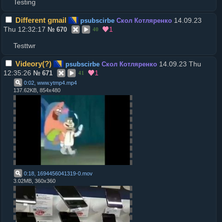
Testing
Different gmail
14.09.23
psubscirbe
Скол Котляренко
Thu 12:32:17
1
№
670
40
Testtwr
Videory(?)
14.09.23 Thu
psubscirbe
Скол Котляренко
12:35:26
1
№
671
41
0:02, www.ytmp4
.
mp4
137.62KB, 854x480
0:18, 1694456041319-0
.
mov
3.02MB, 360x360