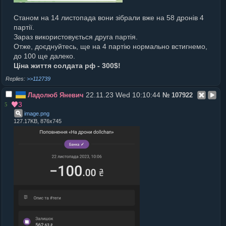
Станом на 14 листопада вони зібрали вже на 58 дронів 4
партії.
Зараз використовується друга партія.
Отже, доєднуйтесь, ще на 4 партію нормально встигнемо,
до 100 ще далеко.
Ціна життя солдата рф - 300$!
>>112739
22.11.23 Wed 10:10:44
Ладолюб Яневич
№
107922
3
5
image
.
png
127.17KB, 876x745