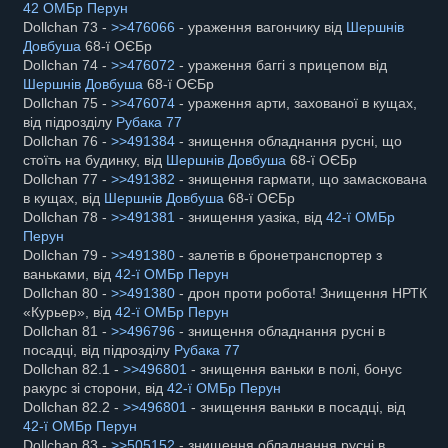
42 ОМБр Перун
Dollchan 73 -
>>476066
- ураження вагончику від
Шершнів
Довбуша
68-ї ОЄБр
Dollchan 74 -
>>476072
- ураження баггі з прицепом від
Шершнів Довбуша
68-ї ОЄБр
Dollchan 75 -
>>476074
- ураження арти, захованої в кущах,
від підрозділу
Рубака 77
Dollchan 76 -
>>491384
- знищення обладнання русні, що
стоїть на будинку, від
Шершнів Довбуша
68-ї ОЄБр
Dollchan 77 -
>>491382
- знищення гармати, що замаскована
в кущах, від
Шершнів Довбуша
68-ї ОЄБр
Dollchan 78 -
>>491381
- знищення уазіка, від
42-ї ОМБр
Перун
Dollchan 79 -
>>491380
- залетів в бронетранспортер з
ваньками, від
42-ї ОМБр Перун
Dollchan 80 -
>>491380
- дрон проти робота! Знищення НРТК
«Курьер», від
42-ї ОМБр Перун
Dollchan 81 -
>>496796
- знищення обладнання русні в
посадці, від підрозділу
Рубака 77
Dollchan 82.1 -
>>496801
- знищення ваньки в полі, бонус
ракурс зі сторони, від
42-ї ОМБр Перун
Dollchan 82.2 -
>>496801
- знищення ваньки в посадці, від
42-ї ОМБр Перун
Dollchan 83 -
>>505152
- знищення обладнання русні в