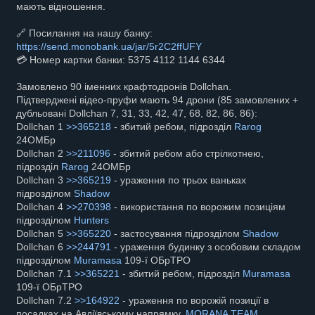
мають відношення.
🔗 Посилання на нашу банку:
https://send.monobank.ua/jar/5r2C2ffUFY
💳 Номер картки банки: 5375 4112 1144 6344
Замовлено 90 іменних крафтодронів Dollchan.
Підтверджені відео-пруфи мають 94 дрони (85 замовлених +
дубльовані Dollchan 7, 31, 33, 42, 47, 68, 82, 86, 86):
Dollchan 1
>>365218
- збитий ребом, підрозділ
Rarog
24ОМБр
Dollchan 2
>>211096
- збитий ребом або стрілкотнею,
підрозділ
Rarog
24ОМБр
Dollchan 3
>>365219
- ураження по трьох ваньках
підрозділом
Shadow
Dollchan 4
>>270398
- використання по ворожим позиціям
підрозділом
Hunters
Dollchan 5
>>365220
- застосування підрозділом
Shadow
Dollchan 6
>>244791
- ураження будинку з особовим складом
підрозділом
Muramasa
109-ї ОБрТРО
Dollchan 7.1
>>365221
- збитий ребом, підрозділ
Muramasa
109-ї ОБрТРО
Dollchan 7.2
>>164922
- ураження по ворожій позиції в
посадках на Авдіївському напрямку,
MORANA TEAM