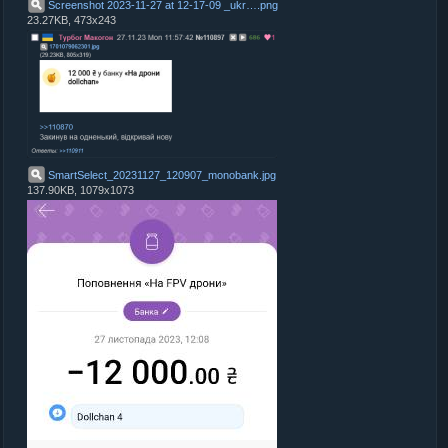
Screenshot 2023-11-27 at 12-17-09 _ukr - ВІЙНИ З Й
.
png
23.27KB, 473x243
SmartSelect_20231127_120907_monobank
.
jpg
137.90KB, 1079x1073