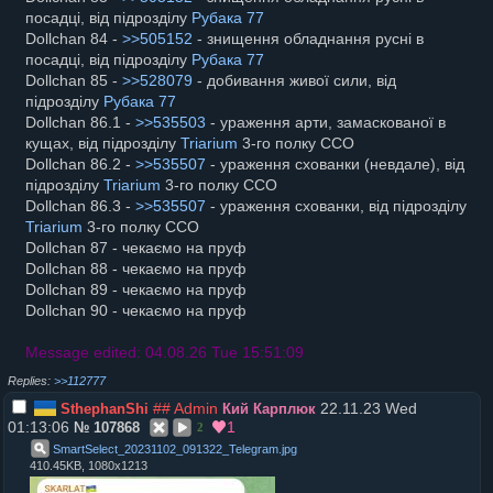
посадці, від підрозділу
Рубака 77
Dollchan 84 -
>>505152
- знищення обладнання русні в
посадці, від підрозділу
Рубака 77
Dollchan 85 -
>>528079
- добивання живої сили, від
підрозділу
Рубака 77
Dollchan 86.1 -
>>535503
- ураження арти, замаскованої в
кущах, від підрозділу
Triarium
3-го полку ССО
Dollchan 86.2 -
>>535507
- ураження схованки (невдале), від
підрозділу
Triarium
3-го полку ССО
Dollchan 86.3 -
>>535507
- ураження схованки, від підрозділу
Triarium
3-го полку ССО
Dollchan 87 - чекаємо на пруф
Dollchan 88 - чекаємо на пруф
Dollchan 89 - чекаємо на пруф
Dollchan 90 - чекаємо на пруф
Message edited: 04.08.26 Tue 15:51:09
>>112777
## Admin
22.11.23 Wed
SthephanShi
Кий Карплюк
01:13:06
1
№
107868
2
SmartSelect_20231102_091322_Telegram
.
jpg
410.45KB, 1080x1213