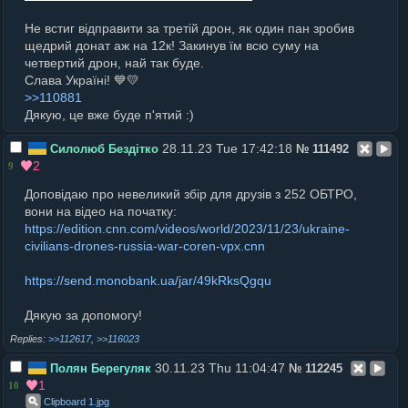
Не встиг відправити за третій дрон, як один пан зробив
щедрий донат аж на 12к! Закинув їм всю суму на
четвертий дрон, най так буде.
Слава Україні! 💙💛
>>110881
Дякую, це вже буде п'ятий :)
28.11.23 Tue 17:42:18
Силолюб Бездітко
№
111492
2
9
Доповідаю про невеликий збір для друзів з 252 ОБТРО,
вони на відео на початку:
https://edition.cnn.com/videos/world/2023/11/23/ukraine-
civilians-drones-russia-war-coren-vpx.cnn
https://send.monobank.ua/jar/49kRksQgqu
Дякую за допомогу!
>>112617
,
>>116023
30.11.23 Thu 11:04:47
Полян Берегуляк
№
112245
1
10
Clipboard 1
.
jpg