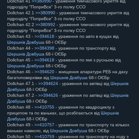
Dollchan 41
>>380990
- ураження тимчасового укриття від
підрозділу "ПоприВсе" 3-го полку ССО
Dollchan 42.1
>>380990
- ураження тимчасового укриття від
підрозділу "ПоприВсе" 3-го полку ССО
Dollchan 42.2
>>380992
- ураження тимчасового укриття від
підрозділу "ПоприВсе" 3-го полку ССО
Dollchan 43 -
>>394618
- ураження по авто в кущах від
Шершнів Довбуша
68-ї ОЄБр
Dollchan 44 -
>>384398
- ураження по транспорту від
Шершнів Довбуша
68-ї ОЄБр
Dollchan 45 -
>>394618
- ураження по ямі з русньою від
Шершнів Довбуша
68-ї ОЄБр
Dollchan 46 -
>>394620
- знищення апаратури РЕБ на даху
багатоповерхівки від
Шершнів Довбуша
68-ї ОЄБр
Dollchan 47.1 -
>>394624
- ураження по автівці від
Шершнів
Довбуша
68-ї ОЄБр
Dollchan 47.2 -
>>394626
- ураження по автівці від
Шершнів
Довбуша
68-ї ОЄБр
Dollchan 48 -
>>410755
- ураження по квадроциклу з
прицепом та по ваньках, що розбігаються від
Шершнів
Довбуша
68-ї ОЄБр
Dollchan 49 -
>>410757
- ураження по транспорту та кількох
ваньках навколо, від
Шершнів Довбуша
68-ї ОЄБр
Dollchan 50 -
>>410759
- ураження по транспорту на ходу з