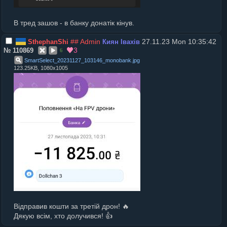
В тред зашов - в банку донатік кінув.
## Admin
27.11.23 Mon 10:35:42
SthephanShi
Киян Івахів
3
№
110869
6
SmartSelect_20231127_103146_monobank
.
jpg
123.25KB, 1080x1005
Відправив кошти за третій дрон! 🔥
Дякую всім, хто долучився! 👍