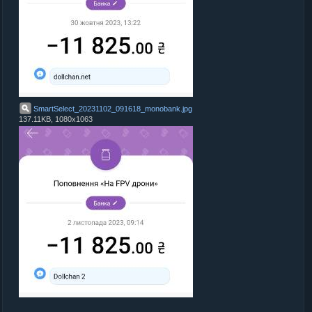
SmartSelect_20231102_091618_monobank
.
jpg
137.11KB, 1080x1063