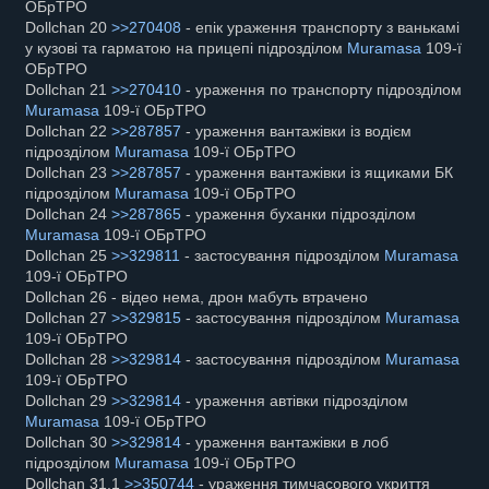
ОБрТРО
Dollchan 20
>>270408
- епік ураження транспорту з ванькамі
у кузові та гарматою на прицепі підрозділом
Muramasa
109-ї
ОБрТРО
Dollchan 21
>>270410
- ураження по транспорту підрозділом
Muramasa
109-ї ОБрТРО
Dollchan 22
>>287857
- ураження вантажівки із водієм
підрозділом
Muramasa
109-ї ОБрТРО
Dollchan 23
>>287857
- ураження вантажівки із ящиками БК
підрозділом
Muramasa
109-ї ОБрТРО
Dollchan 24
>>287865
- ураження буханки підрозділом
Muramasa
109-ї ОБрТРО
Dollchan 25
>>329811
- застосування підрозділом
Muramasa
109-ї ОБрТРО
Dollchan 26 - відео нема, дрон мабуть втрачено
Dollchan 27
>>329815
- застосування підрозділом
Muramasa
109-ї ОБрТРО
Dollchan 28
>>329814
- застосування підрозділом
Muramasa
109-ї ОБрТРО
Dollchan 29
>>329814
- ураження автівки підрозділом
Muramasa
109-ї ОБрТРО
Dollchan 30
>>329814
- ураження вантажівки в лоб
підрозділом
Muramasa
109-ї ОБрТРО
Dollchan 31.1
>>350744
- ураження тимчасового укриття