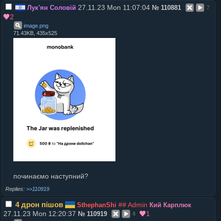
27.11.23 Mon 11:07:04
Лук'ян Соловій
№
110881
7
2
image
.
png
71.43KB, 435x525
починаємо наступний?
>>110919
4 дрон пішов
## Admin
SthephanShi
Кий Карплюк
27.11.23 Mon 12:20:37
1
№
110919
8