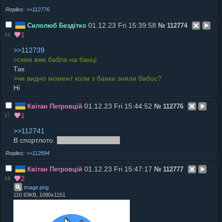
>>112776
01.12.23 Fri 15:39:58
Силолюб Бездітко
№
112774
1
16
>>112739
>скiки вже бабла на банцi
Так
>чи видно момент коли з банки зняли бабос?
Ні
01.12.23 Fri 15:44:52
Квітан Петровцій
№
112776
1
17
>>112741
В спортлото.
Сюди і пиши, геній.
>>112894
01.12.23 Fri 15:47:17
Квітан Петровцій
№
112777
2
18
image
.
png
110.93KB, 1080x1151