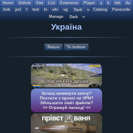
Home
Github
Stat
List
Extension
Player
a
b
btb
de
hob
pol
t
test
tv
ukr
vg
Catalog
Passcode
Manage
Україна
Return
To bottom
Збір на FPV дрони
Хочеш вимкнути капчу?
Постити з проксі чи VPN?
Збільшити ліміт файлів?
>> Отримуй паскод! <<