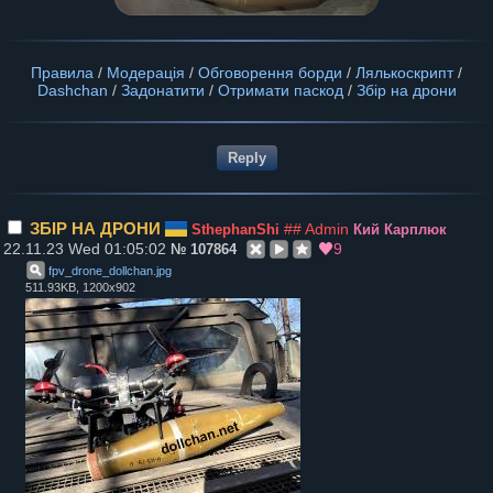
Правила
/
Модерація
/
Обговорення борди
/
Лялькоскрипт
/
Dashchan
/
Задонатити
/
Отримати паскод
/
Збір на дрони
ЗБІР НА ДРОНИ
## Admin
SthephanShi
Кий Карплюк
22.11.23 Wed 01:05:02
9
№
107864
fpv_drone_dollchan
.
jpg
511.93KB, 1200x902