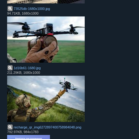
73525db-1680x1000
.
jpg
94.71KB, 1680x1000
1d16b61-1680
.
jpg
211.29KB, 1680x1000
recharge_qr_img6272897400758984048
.
png
792.97KB, 984x1783