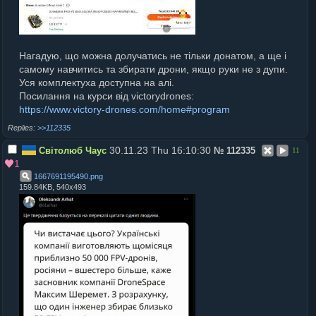
Нагадую, що можна долучатись не тільки донатом, а ще і
самому навчитись та збирати дрони, якщо руки не з дупи.
Уся комплектуха доступна на алі.
Посилання на курси від victorydrones:
https://www.victory-drones.com/home#program
>>112335
30.11.23 Thu 16:10:30
Світолюб Чаус
№
112335
11
1
1667691195490
.
png
159.84KB, 540x493