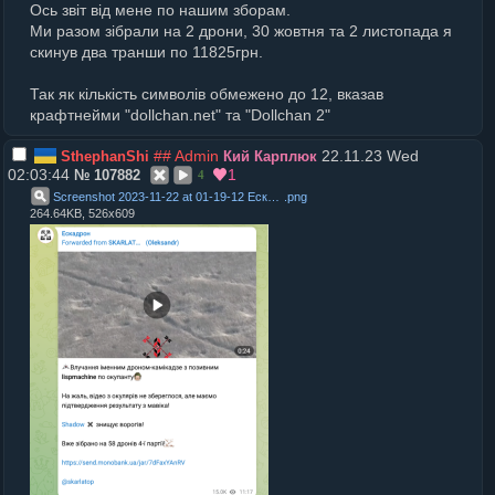
Ось звіт від мене по нашим зборам.
Ми разом зібрали на 2 дрони, 30 жовтня та 2 листопада я
скинув два транши по 11825грн.
Так як кількість символів обмежено до 12, вказав
крафтнейми "dollchan.net" та "Dollchan 2"
## Admin
22.11.23 Wed
SthephanShi
Кий Карплюк
02:03:44
1
№
107882
4
Screenshot 2023-11-22 at 01-19-12 Ескадрон
.
png
264.64KB, 526x609