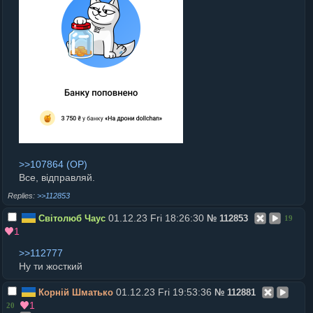
>>107864
Все, відправляй.
>>112853
01.12.23 Fri 18:26:30
Світолюб Чаус
№
112853
19
1
>>112777
Ну ти жосткий
01.12.23 Fri 19:53:36
Корній Шматько
№
112881
1
20