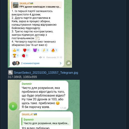
SmartSelect_20231030_133557_Telegram
.
jpg
317.08KB, 1080x899