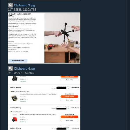
Clipboard 3
.
jpg
117.62KB, 1110x783
Clipboard 4
.
jpg
95.10KB, 915x863