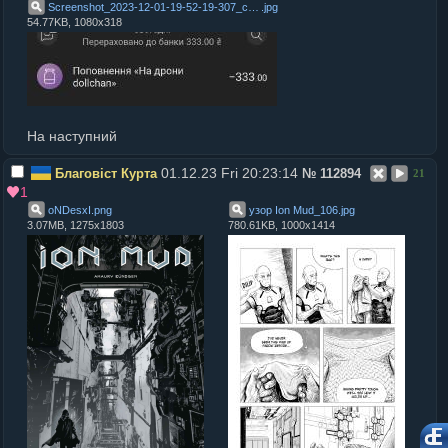
Screenshot_2023-12-01-19-52-19-307_com.ftband
.
jpg
54.77KB, 1080x318
На наступний
01.12.23 Fri 20:23:14
Благовіст Курта
№
112894
21
1
oNDesxI
.
png
узор Ion Mud_106
.
jpg
3.07MB, 1275x1803
780.61KB, 1000x1414