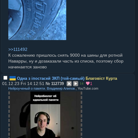
>>111492
К сожалению пришлось снять 9000 на шины для ротной
Наварры, ну и дозаказали часть из списка, поэтому сбор
начинается заново
Одна з iпостасей ЗКП (той-самый)
Благовіст Курта
01.12.23 Fri 14:12:51
1
№
112739
14
Нейроученый о памяти. Владимир Алипов.
, YouTube.com