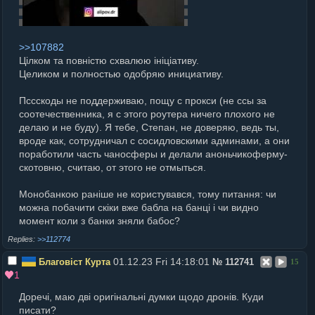
>>107882
Цiлком та повнiстю схвалюю iнiцiативу.
Целиком и полностью одобряю инициативу.
Пссскоды не поддерживаю, пощу с прокси (не ссы за
соотечественника, я с этого роутера ничего плохого не
делаю и не буду). Я тебе, Степан, не доверяю, ведь ты,
вроде как, сотрудничал с сосидловскими админами, а они
поработили часть чаносферы и делали аноньчикоферму-
скотовню, считаю, от этого не отмыться.
Монобанкою ранiше не користувався, тому питання: чи
можна побачити скiки вже бабла на банцi i чи видно
момент коли з банки зняли бабос?
>>112774
01.12.23 Fri 14:18:01
Благовіст Курта
№
112741
15
1
Доречi, маю двi оригiнальнi думки щодо дронiв. Куди
писати?