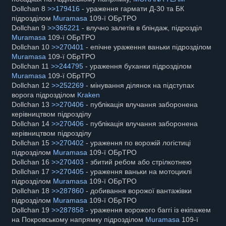
Dollchan 8
>>179416
- ураження гармати Д-30 та БК
підрозділом
Muramasa
109-ї ОБрТРО
Dollchan 9
>>365221
- влучно залетів в бліндаж, підрозділ
Muramasa
109-ї ОБрТРО
Dollchan 10
>>270401
- епічне ураження ваньки підрозділом
Muramasa
109-ї ОБрТРО
Dollchan 11
>>244795
- ураження буханки підрозділом
Muramasa
109-ї ОБрТРО
Dollchan 12
>>252269
- мінування ділянок на підступах
ворога підрозділом
Kraken
Dollchan 13
>>270406
- публікація влучання заборонена
керівництвом підрозділу
Dollchan 14
>>270406
- публікація влучання заборонена
керівництвом підрозділу
Dollchan 15
>>270402
- ураження по ворожій логістиці
підрозділом
Muramasa
109-ї ОБрТРО
Dollchan 16
>>270403
- збитий ребом або стрілкотнею
Dollchan 17
>>270405
- ураження ваньки на мотоциклі
підрозділом
Muramasa
109-ї ОБрТРО
Dollchan 18
>>287860
- добивання ворожої вантажівки
підрозділом
Muramasa
109-ї ОБрТРО
Dollchan 19
>>287858
- ураження ворожого баггі із екіпажем
на Покровському напрямку підрозділом
Muramasa
109-ї