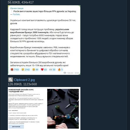
56.60KB, 434x417
Clipboard 2
.
jpg
126.89KB, 1123x668