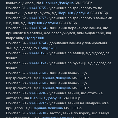
ванькою у кузові, від
Шершнів Довбуша
68-ї ОЄБр
Dollchan 51 -
>>410755
- ураження по транспорту та по
ваньках, що вистрибують, від
Шершнів Довбуша
68-ї ОЄБр
Dollchan 52 -
>>410757
- ураження по транспорту з ваньками
у кузові, від
Шершнів Довбуша
68-ї ОЄБр
Dollchan 53 -
>>410754
- знищення пораненого ваньки, що
прикинувся мертвим, але поворухнувся, чим видав себе, від
підрозділу
Flying Skull
Dollchan 54 -
>>410754
- добивання ваньки у помиральній
ямі, від підрозділу
Flying Skull
Dollchan 55 -
>>441951
- ураження по автівці, від підрозділа
Фенікс
Dollchan 56 -
>>441953
- ураження по буханці, від підрозділа
Фенікс
Dollchan 57 -
>>445160
- знищення ваньки, що
відстрілюється, від
Шершнів Довбуша
68-ї ОЄБр
Dollchan 58 -
>>445160
- знищення ваньки, що
відстрілюється, від
Шершнів Довбуша
68-ї ОЄБр
Dollchan 59 -
>>465486
- ураження ваньки, що стоїть на
автотрасі, від
Шершнів Довбуша
68-ї ОЄБр
Dollchan 60 -
>>465487
- ураження ваньки на квадроциклі з
прицепом, від
Шершнів Довбуша
68-ї ОЄБр
Dollchan 61 -
>>465490
- застосування по ворогу, що атакує