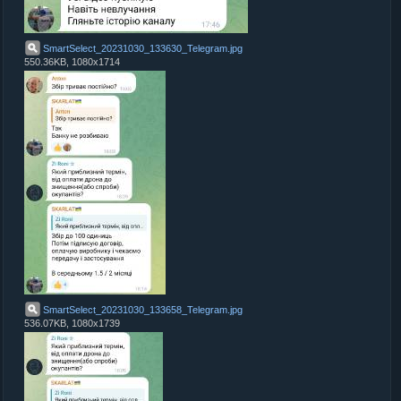
SmartSelect_20231030_133630_Telegram
.
jpg
550.36KB, 1080x1714
SmartSelect_20231030_133658_Telegram
.
jpg
536.07KB, 1080x1739