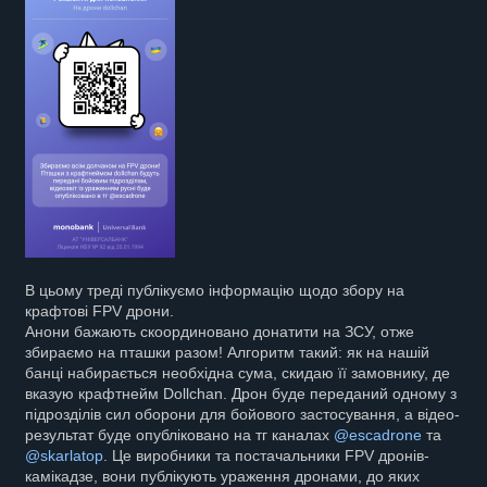
В цьому треді публікуємо інформацію щодо збору на
крафтові FPV дрони.
Анони бажають скоординовано донатити на ЗСУ, отже
збираємо на пташки разом! Алгоритм такий: як на нашій
банці набирається необхідна сума, скидаю її замовнику, де
вказую крафтнейм Dollchan. Дрон буде переданий одному з
підрозділів сил оборони для бойового застосування, а відео-
результат буде опубліковано на тг каналах
@escadrone
та
@skarlatop
. Це виробники та постачальники FPV дронів-
камікадзе, вони публікують ураження дронами, до яких