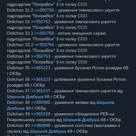
підрозділом "ПоприВсе" 3-го полку ССО
Dollchan 31.2
>>350756
- ураження тимчасового укриття
підрозділом "ПоприВсе" 3-го полку ССО
Dollchan 32
>>350753
- ураження тимчасового укриття
підрозділом "ПоприВсе" 3-го полку ССО
Dollchan 33.1
>>350756
- епічне знищення сараю
підрозділом "ПоприВсе" 3-го полку ССО
Dollchan 33.2
>>350756
- ураження тимчасового укриття
підрозділом "ПоприВсе" 3-го полку ССО
Dollchan 34
>>350753
- ураження тимчасового укриття
підрозділом "ПоприВсе" 3-го полку ССО
Dollchan 35
>>365223
- ураження буханки Ротою розвідки 68-
ї ОЄБр
Dollchan 36
>>365223
- добивання ураженої буханки Ротою
розвідки 68-ї ОЄБр
Dollchan 37
>>365227
- ураження тимчасового укриття від
Шершнів Довбуша
68-ї ОЄБр
Dollchan 38
>>380985
- ураження автівки від
Шершнів
Довбуша
68-ї ОЄБр
Dollchan 39
>>365228
- ураження обладнання РЕБ на
Покровському напрямку від
Шершнів Довбуша
68-ї ОЄБр
Dollchan 40
>>380988
- ураження логістики (вантажівки з
грузом) від
Шершнів Довбуша
68-ї ОЄБр