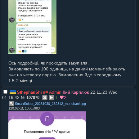
Ось подробиці, як проходить закупівля.
Замовляють по 100 одиниць, на даний момент збирають
вже на четверту партію. Замовлення йде в середньому
1.5-2 місяці.
## Admin
22.11.23 Wed
SthephanShi
Кий Карплюк
01:16:42
2
№
107870
3
SmartSelect_20231030_132312_monobank
.
jpg
120.02KB, 1080x983