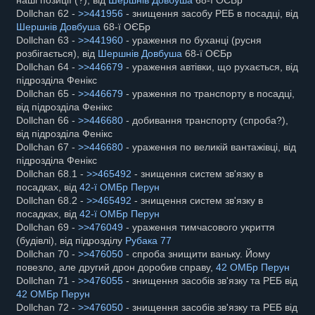
наші позиції (?), від
Шершнів Довбуша
68-ї ОЄБр
Dollchan 62 -
>>441956
- знищення засобу РЕБ в посадці, від
Шершнів Довбуша
68-ї ОЄБр
Dollchan 63 -
>>441960
- ураження по буханці (русня
розбігається), від
Шершнів Довбуша
68-ї ОЄБр
Dollchan 64 -
>>446679
- ураження автівки, що рухається, від
підрозділа Фенікс
Dollchan 65 -
>>446679
- ураження по транспорту в посадці,
від підрозділа Фенікс
Dollchan 66 -
>>446680
- добивання транспорту (спроба?),
від підрозділа Фенікс
Dollchan 67 -
>>446680
- ураження по великій вантажівці, від
підрозділа Фенікс
Dollchan 68.1 -
>>465492
- знищення систем зв'язку в
посадках, від
42-ї ОМБр Перун
Dollchan 68.2 -
>>465492
- знищення систем зв'язку в
посадках, від
42-ї ОМБр Перун
Dollchan 69 -
>>476049
- ураження тимчасового укриття
(будівлі), від підрозділу
Рубака 77
Dollchan 70 -
>>476050
- спроба знищити ваньку. Йому
повезло, але другий дрон доробив справу,
42 ОМБр Перун
Dollchan 71 -
>>476055
- знищення засобів зв'язку та РЕБ від
42 ОМБр Перун
Dollchan 72 -
>>476050
- знищення засобів зв'язку та РЕБ від