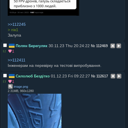
>>112245
> пік1
Залупа
30.11.23 Thu 20:24:22
Полян Берегуляк
№
112469
1
12
>>112411
Інженерам на перевірку на тестові випробування.
01.12.23 Fri 09:22:27
Силолюб Бездітко
№
112617
1
13
image
.
png
2.31MB, 960x1280