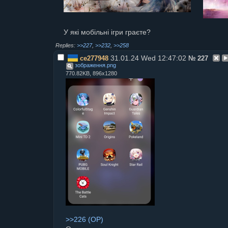
У які мобільні ігри граєте?
>>227
,
>>232
,
>>258
31.01.24 Wed 12:47:02
ce277948
№
227
зображення
.
png
770.82KB, 896x1280
>>226