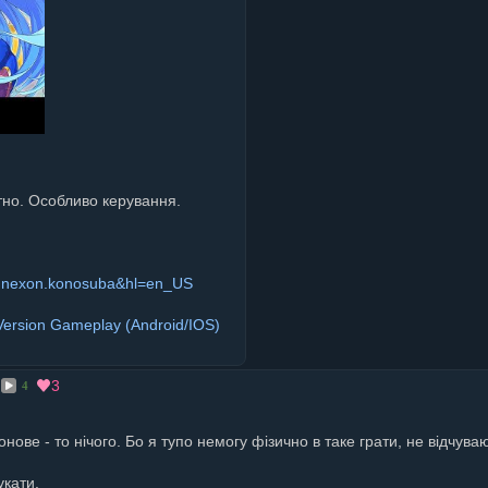
тно. Особливо керування.
com.nexon.konosuba&hl=en_US
Version Gameplay (Android/IOS)
3
4
нове - то нічого. Бо я тупо немогу фізично в таке грати, не відчув
укати.