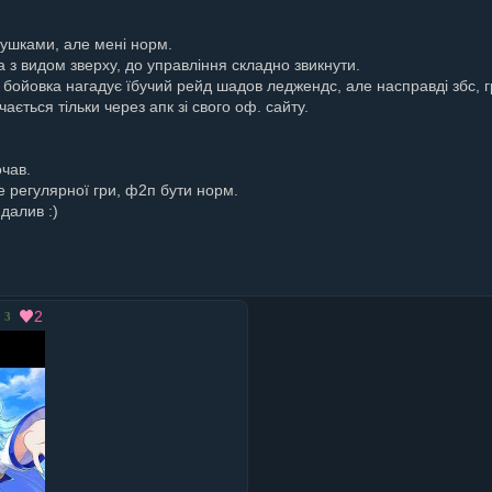
йфушками, але мені норм.
чка з видом зверху, до управління складно звикнути.
 бойовка нагадує їбучий рейд шадов леджендс, але насправді збс, гр
ається тільки через апк зі свого оф. сайту.
очав.
че регулярної гри, ф2п бути норм.
далив :)
2
3