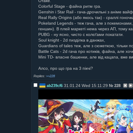
Отаке.
Colorful Stage - файна ритм гра.
Genshin i Star Rail - гача-дрочильні з аніме ва
Real Rally Origins (або якось так) - сраллі гоно
Pokeland Legends - теж гача, але з покемонами,
геншин). В плей маркеті нема через АП, тому кач
PUBG - ну ясно, чисто с колєґами покатати.
Soul knight - 2d пизділка в данжах,
Guardians of tales теж, але з сюжеткою, тільки п
Battle Cats - 2d гача про котиків, файна, але хо
Mini TD- власне башенки, але від кацапа, вже ви
Алсо, про що гра на 3 пікчі?
>>228
31.01.24 Wed 15:11:29
ab239cf6
№
228