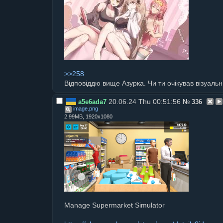
>>258
Відповіддю вище Азурка. Чи ти очікував візуаль
20.06.24 Thu 00:51:56
a5e6ada7
№
336
image
.
png
2.99MB, 1920x1080
Manage Supermarket Simulator