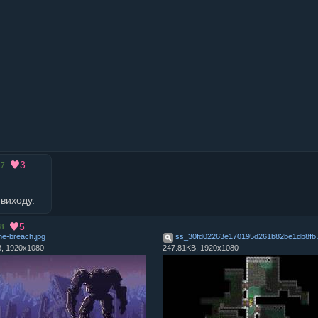
3
7
виходу.
5
8
the-breach
.
jpg
ss_30fd0226
B, 1920x1080
247.81KB, 1920x1080