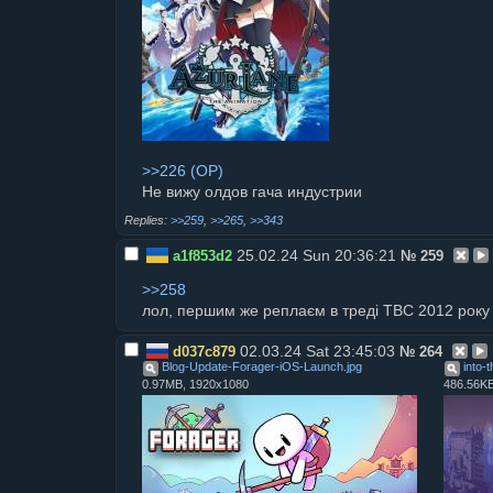
>>226
Не вижу олдов гача индустрии
>>259
,
>>265
,
>>343
25.02.24 Sun 20:36:21
a1f853d2
№
259
>>258
лол, першим же реплаєм в треді TBC 2012 року 
02.03.24 Sat 23:45:03
d037c879
№
264
Blog-Update-Forager-iOS-Launch
.
jpg
into-
0.97MB, 1920x1080
486.56K