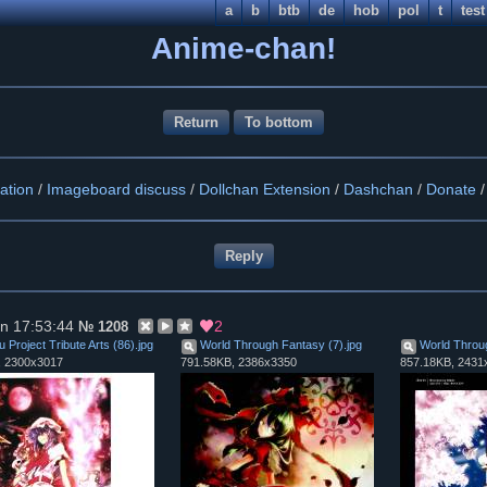
a
b
btb
de
hob
pol
t
test
Anime-chan!
Return
To bottom
ation
/
Imageboard discuss
/
Dollchan Extension
/
Dashchan
/
Donate
n 17:53:44
2
№
1208
 Project Tribute Arts (86)
.
jpg
World Through Fantasy (7)
.
jpg
World Throu
, 2300x3017
791.58KB, 2386x3350
857.18KB, 2431