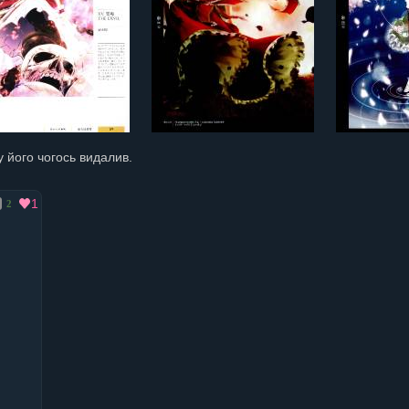
 його чогось видалив.
1
2