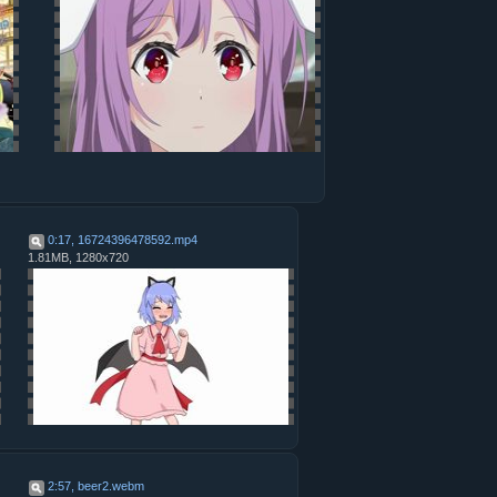
0:17, 16724396478592
.
mp4
1.81MB, 1280x720
2:57, beer2
.
webm