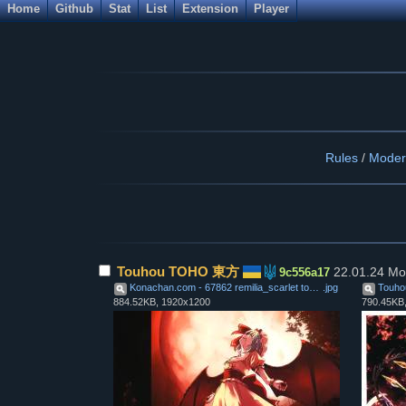
Home
Github
Stat
List
Extension
Player
Rules
/
Moder
Touhou TOHO 東方
22.01.24 Mo
9c556a17
Konachan.com - 67862 remilia_scarlet touhou
.
jpg
Touhou
884.52KB, 1920x1200
790.45KB