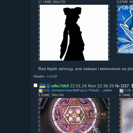
17.13MB, 960x720
2.87MB, 9
Bad Apple запощу, але кавери і виконання на рі
>>1218
22.01.24 Mon 22:36:25
a4bc7db5
№
1217
6:31, Demetori-HeartfeltFancy~PrieaDieu
.
webm
9.20MB, 740x740
6.79MB, 