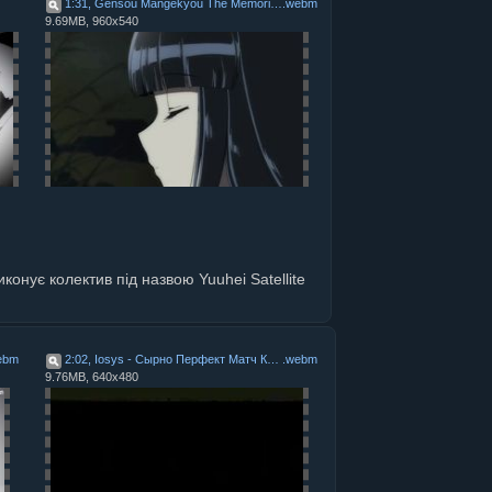
1:31, Gensou Mangekyou The Memories Of Phantasm OVA4
.
webm
9.69MB, 960x540
онує колектив під назвою Yuuhei Satellite
ebm
2:02, Iosys - Сырно Перфект Матч Класс
.
webm
9.76MB, 640x480