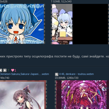
60x628
7.02MB, 512x340
зних пристроях типу осцилографа постити не буду, самі знайдете. на
1
7
5:26, Demetori-Sakura,Sakura~JapanizeDream
.
webm
4:46, denkare - touhou
.
webm
749x740
19.88MB, 1280x720