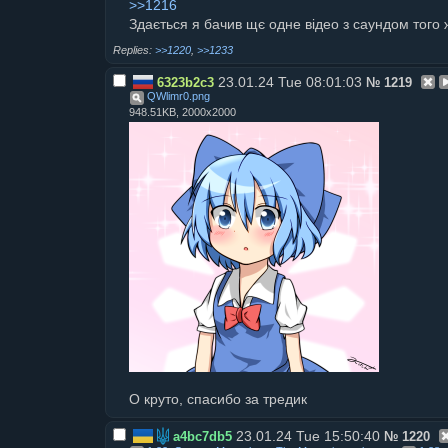
>>1216
Здається я бачив щє одне відео з саундом того 
>>1220
,
>>1233
23.01.24 Tue 08:01:03
6323b2c3
№
1219
QWlimr0
.
png
948.51KB, 2000x2000
О круто, спасибо за тредик
23.01.24 Tue 15:50:40
a4bc7db5
№
1220