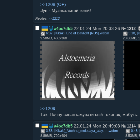
>>1208
Зун - Музикальний геній!
>>1212
22.01.24 Mon 20:33:26
a4bc7db5
№
1212
6:37, [Kikaki] End of Daylight [RUS]
.
webm
9.50MB, 480x360
20.00MB, 
>>1209
Так. Почну вивантажувати свій тохопак, мабуть.
22.01.24 Mon 20:49:08
a4bc7db5
№
1214
3:58, [Kikaki]_Vechno_molodaya_alaya_luna
.
webm
8.89MB, 720x404
8.53MB, 