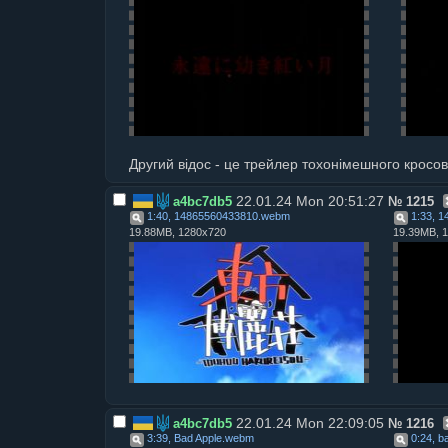
Другий відос - це трейлер тохонімешного кросове
22.01.24 Mon 20:51:27
a4bc7db5
№
1215
1:40, 14865560433810
.
webm
1:33, 
19.88MB, 1280x720
19.39MB, 
22.01.24 Mon 22:09:05
a4bc7db5
№
1216
3:39, Bad Apple
.
webm
0:24, b