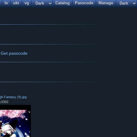
tv
ukr
vg
Catalog
Passcode
Manage
/
Get passcode
gh Fantasy (9)
.
jpg
x3350