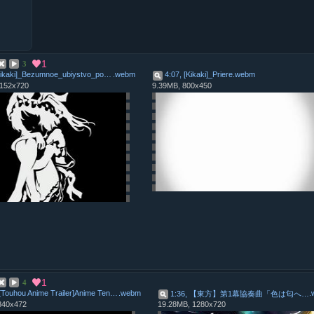
1
3
3:10, [Kikaki]_Bezumnoe_ubiystvo_pod_aloy_lunoy
.
webm
4:07, [Kikaki]_Priere
.
webm
1152x720
9.39MB, 800x450
1
4
0:48, [Touhou Anime Trailer]Anime Tenchou x Touhou Proje
.
webm
.
1:36, 【東方】第1幕協奏曲「色は匂へど散りぬるを」メドレー【幽閉少女アクティブNEETs】 [Full
840x472
19.28MB, 1280x720