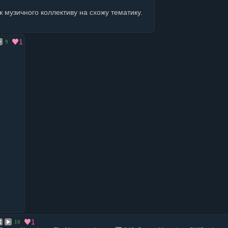
ж музичного коллективу на схожу тематику.
1
9
1
10