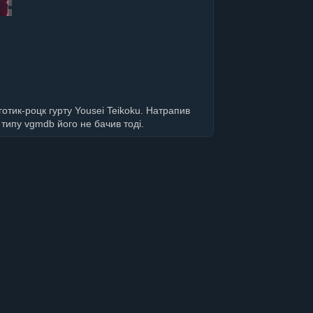
отик-роцк гурту Yousei Teikoku. Натрапив
 типу vgmdb його не бачив тоді.