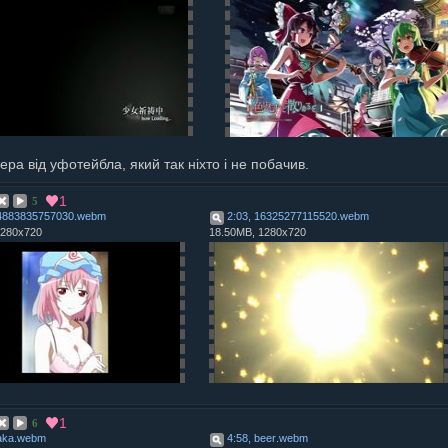
ра від уфотейбла, який так ніхто і не побачив.
1
5
14883835757030
.
webm
2:03, 16325277115520
.
webm
1280x720
18.50MB, 1280x720
1
6
aka
.
webm
4:58, beer
.
webm