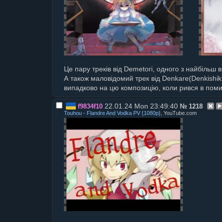
Це пару треків від Demetori, одного з найбільш в
А також маловідомий трек від Denkare(Denkishik
випадково на цю композицію, коли рився в помий
22.01.24 Mon 23:49:40
f9834f10
№
1218
Touhou - Flandre And Vodka PV {1080p}
, YouTube.com