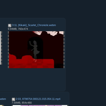
3:11, [Kikaki]_Scarlet_Chronicle
.
webm
9.94MB, 760x474
webm
2:03, 8798754.000121.015.054.11
.
mp4
7.00MB, 854x480