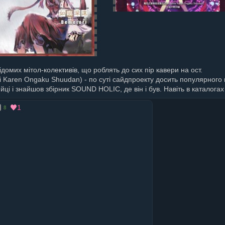
ідомих мітол-колективів, що роблять до сих пір кавери на ост.
i Karen Ongaku Shuudan) - по суті сайдпроекту досить популярного г
ці і знайшов збірник SOUND HOLIC, де він і був. Навіть в каталогах
1
8