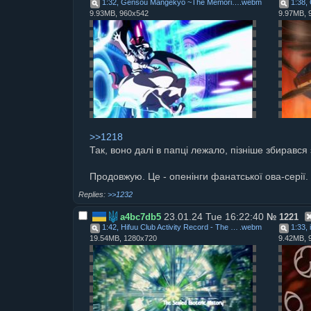
1:32, Gensou Mangekyo ~The Memories of Phantasm~ OVA1
.
webm
9.93MB, 960x542
9.97MB, 
>>1218
Так, воно далі в папці лежало, пізніше збирався
Продовжую. Це - опенінги фанатської ова-серії.
>>1232
23.01.24 Tue 16:22:40
a4bc7db5
№
1221
1:42, Hifuu Club Activity Record - The Sealed Esoteric H
.
webm
1:33, 
19.54MB, 1280x720
9.42MB, 