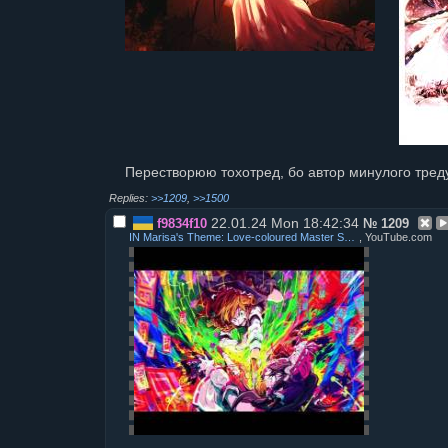
Перестворюю тохотред, бо автор минулого треду
>>1209
,
>>1500
22.01.24 Mon 18:42:34
f9834f10
№
1209
IN Marisa's Theme: Love-coloured Master Spark (Re-Extended)
, YouTube.com