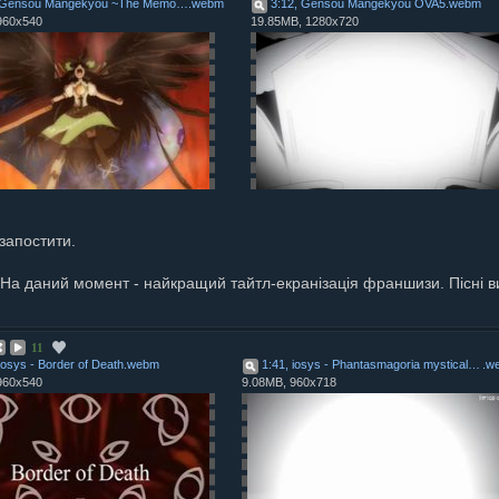
1:38, Gensou Mangekyou ~The Memories of Phantasm~ Vol.2
.
webm
3:12, Gensou Mangekyou OVA5
.
webm
960x540
19.85MB, 1280x720
 запостити.
 На даний момент - найкращий тайтл-екранізація франшизи. Пісні вик
11
iosys - Border of Death
.
webm
1:41, iosys - Phantasmagoria mystical expectation
.
w
960x540
9.08MB, 960x718